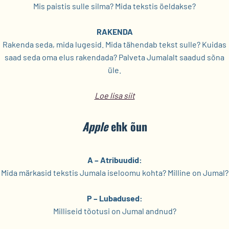
Mis paistis sulle silma? Mida tekstis öeldakse?
RAKENDA
Rakenda seda, mida lugesid. Mida tähendab tekst sulle? Kuidas
saad seda oma elus rakendada? Palveta Jumalalt saadud sõna
üle.
Loe lisa siit
Apple
ehk õun
A – Atribuudid:
Mida märkasid tekstis Jumala iseloomu kohta? Milline on Jumal?
P – Lubadused:
Milliseid tõotusi on Jumal andnud?