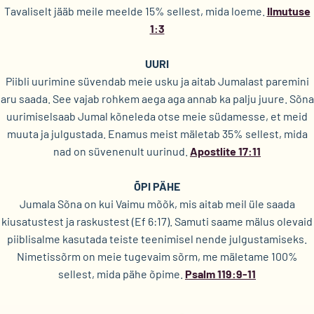
Tavaliselt jääb meile meelde 15% sellest, mida loeme.
Ilmutuse
1:3
UURI
Piibli uurimine süvendab meie usku ja aitab Jumalast paremini
aru saada. See vajab rohkem aega aga annab ka palju juure. Sõna
uurimiselsaab Jumal kõneleda otse meie südamesse, et meid
muuta ja julgustada. Enamus meist mäletab 35% sellest, mida
nad on süvenenult uurinud.
Apostlite 17:11
ÕPI PÄHE
Jumala Sõna on kui Vaimu mõõk, mis aitab meil üle saada
kiusatustest ja raskustest (Ef 6:17). Samuti saame mälus olevaid
piiblisalme kasutada teiste teenimisel nende julgustamiseks.
Nimetissõrm on meie tugevaim sõrm, me mäletame 100%
sellest, mida pähe õpime.
Psalm 119:9-11