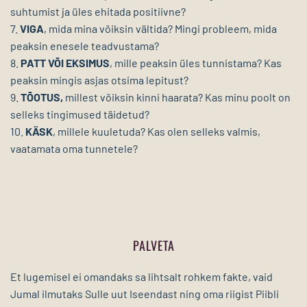
suhtumist ja üles ehitada positiivne?
7.
VIGA
, mida mina võiksin vältida? Mingi probleem, mida
peaksin enesele teadvustama?
8.
PATT VÕI EKSIMUS
, mille peaksin üles tunnistama? Kas
peaksin mingis asjas otsima lepitust?
9.
TÕOTUS,
millest võiksin kinni haarata? Kas minu poolt on
selleks tingimused täidetud?
10.
KÄSK
, millele kuuletuda? Kas olen selleks valmis,
vaatamata oma tunnetele?
PALVETA
Et lugemisel ei omandaks sa lihtsalt rohkem fakte, vaid
Jumal ilmutaks Sulle uut Iseendast ning oma riigist Piibli