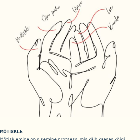
MÕTISKLE
Mõtisklemine on sisemine protsess, mis käib kaasas kõigi