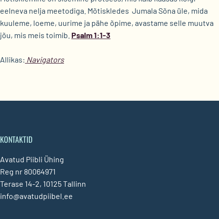
eelneva nelja meetodiga. Mõtiskledes Jumala Sõna üle, mida
kuuleme, loeme, uurime ja pähe õpime, avastame selle muutva
jõu, mis meis toimib.
Psalm 1:1-3
Allikas:
Navigators
KONTAKTID
Avatud Piibli Ühing
Reg nr 80064971
Terase 14-2, 10125 Tallinn
info@avatudpiibel.ee