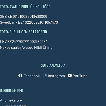
TOETA AVATUD PIIBLI ÜHINGU TÖÖD
SEB EE361010022018488006
Swedbank EE402200221011657470
TOETA PIIBLILUGEMISE LAAGREID
LHV EE247700771003580584
Makse saaja: Avatud Piibli Ühing
SOTSIAALMEEDIA
Facebook
Instagram
YouTube
JURIIDILINE INFO
Andmekaitse
Tööpõhimõtted