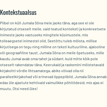
Kontekstuaalsus
Piibel on küll Jumala Sõna meie jaoks täna, aga see ei ole
kirjutatud otseselt meile, vaid teatud konteksti ja konkreetsete
inimeste jaoks vastuseks mingitele küsimustele, mis
tolleaegsetel inimestel olid. Seetõttu tuleb mõista, millise
kirjutisega on tegu ning milline on teksti kultuuriline, ajalooline
või geograafiline taust. Jumala Sõna on meile õpetuseks, mille
kaudu Jumal avab oma tahet ja südant, kuid mitte kõik pole
otseselt rakendatav täna. Keerukaid ja raskemini mõistetavaid
kirjakohti võrdle lihtsamatega, abiks võivad olla nii
paralleelkirjakohad või erinevad õppepiiblid. Jumala Sõna annab
edas üle ajastute kehtivaid vaimulikke põhitõdesid, mis ajas ei
muutu. Otsi need üles!