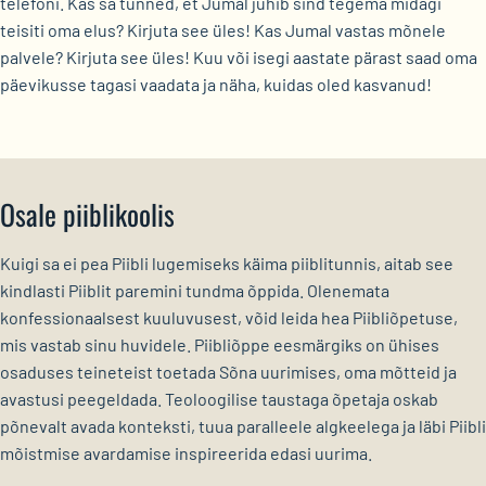
telefoni. Kas sa tunned, et Jumal juhib sind tegema midagi
teisiti oma elus? Kirjuta see üles! Kas Jumal vastas mõnele
palvele? Kirjuta see üles! Kuu või isegi aastate pärast saad oma
päevikusse tagasi vaadata ja näha, kuidas oled kasvanud!
Osale piiblikoolis
Kuigi sa ei pea Piibli lugemiseks käima piiblitunnis, aitab see
kindlasti Piiblit paremini tundma õppida. Olenemata
konfessionaalsest kuuluvusest, võid leida hea Piibliõpetuse,
mis vastab sinu huvidele. Piibliõppe eesmärgiks on ühises
osaduses teineteist toetada Sõna uurimises, oma mõtteid ja
avastusi peegeldada. Teoloogilise taustaga õpetaja oskab
põnevalt avada konteksti, tuua paralleele algkeelega ja läbi Piibli
mõistmise avardamise inspireerida edasi uurima.