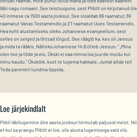
lihtsalt raamat, mille puhul istud maha ja loed kaanest kaaneni
läbi nagu romaani. See teistsugune, sest Piiblit on kirjutanud üle
40 inimese ca 1500 aasta jooksul. See sisaldab 66 raamatut:39
raamatut Vanas Testamendis ja 27 raamatut Uues Testamendis.
Hea koht alustamiseks oleks Johannese evangeelium, sest
selles on selged ja lihtsad lõigud. See räägib ka, kes oli Jeesus
ja mida ta rääkis. NäiteksJohannese 14:6 ütleb Jeesus: ” „Mina
olen tee ja tõde ja elu. Ükski ei saa minna Isa juurde muidu kui
minu kaudu.” Ükskõik, kust te lugema hakkate, Jumal aitab teil
Teda paremini tundma õppida.
Loe järjekindlalt
Piibli läbilugemine ühe aasta jooksul hirmutab paljusid meist. Nii
et kui sa praegu Piiblit ei loe, siis alusta lugemisega vaid viis