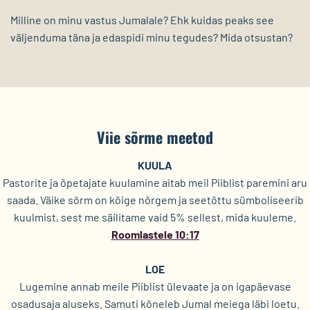
Milline on minu vastus Jumalale? Ehk kuidas peaks see
väljenduma täna ja edaspidi minu tegudes? Mida otsustan?
Viie sõrme meetod
KUULA
Pastorite ja õpetajate kuulamine aitab meil Piiblist paremini aru
saada. Väike sõrm on kõige nõrgem ja seetõttu sümboliseerib
kuulmist, sest me säilitame vaid 5% sellest, mida kuuleme.
Roomlastele 10:17
LOE
Lugemine annab meile Piiblist ülevaate ja on igapäevase
osadusaja aluseks. Samuti kõneleb Jumal meiega läbi loetu.