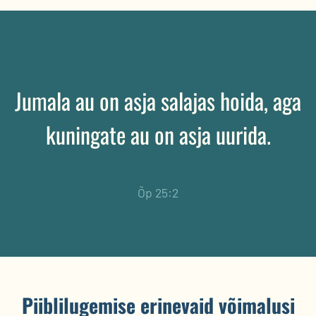
Jumala au on asja salajas hoida, aga
kuningate au on asja uurida.
Õp 25:2
Piiblilugemise erinevaid võimalusi