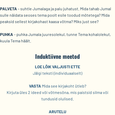
PALVETA
– suhtle Jumalaga ja palu juhatust. Mida tahab Jumal
sulle näidata seoses tema poolt esile toodud mõtetega? Mida
peaksid sellest kirjakohast kaasa võtma? Miks just see?
PUHKA
– puhka Jumala juuresolekul, tunne Tema kohalolekut,
kuula Tema häält.
Induktiivne meetod
LOE LÕIK VALJUSTI ETTE
Jälgi teksti (individuaalselt)
VASTA
Mida see kirjakoht ütleb?
Kirjuta üles 2 ideed või võtmesõna, mis paistsid silma või
tundusid olulised.
ARUTELU