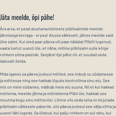
Jäta meelde, õpi pähe!
Ära arva, et pead alustama kümnete piiblisalmide meelde
jätmisega korraga – ei pea! Alusta väikeselt, jättes meelde vaid
ühe salmi. Kui oled paar päeva või paar nädalat Piiblit lugenud,
vaata loetut uuesti üle, et näha, milline piiblisalm sulle kõige
rohkem silma paistab. Seejärel õpi pähe nii, et suudad seda
ladusalt öelda.
Mida iganes sa päeva jooksul mõtled, see imbub su südamesse
ja mõttesse ning see hakkab lõpuks kontrollima sinu elu. See
mis on meie südames, määrab meie elu suuna. Nii et kui hakkad
mõtlema, meelde jätma ja mõtisklema Piibli üle, hakkab see
muutma kogu sinu mõtteviisi. Lihtne viis seda teha on kirjutada
piiblisalm väikesele paberile, siis päeva jooksul see välja võtta ja
uuesti läbi lugeda. Sa üllatud, kui palju rohkem on sul rahu, kui