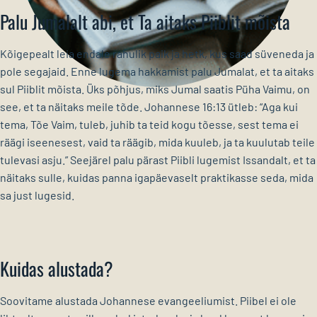
Palu Jumalalt abi, et Ta aitaks Piiblit mõista
Kõigepealt leia endale rahulik paik ja hetk, kus saad süveneda ja
pole segajaid. Enne lugema hakkamist palu Jumalat, et ta aitaks
sul Piiblit mõista. Üks põhjus, miks Jumal saatis Püha Vaimu, on
see, et ta näitaks meile tõde. Johannese 16:13 ütleb: “Aga kui
tema, Tõe Vaim, tuleb, juhib ta teid kogu tõesse, sest tema ei
räägi iseenesest, vaid ta räägib, mida kuuleb, ja ta kuulutab teile
tulevasi asju.” Seejärel palu pärast Piibli lugemist Issandalt, et ta
näitaks sulle, kuidas panna igapäevaselt praktikasse seda, mida
sa just lugesid.
Kuidas alustada?
Soovitame alustada Johannese evangeeliumist. Piibel ei ole