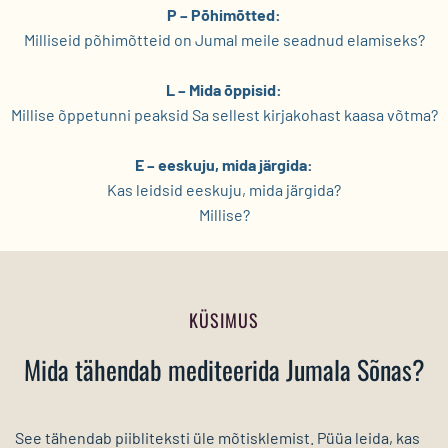
P – Põhimõtted:
Milliseid põhimõtteid on Jumal meile seadnud elamiseks?
L – Mida õppisid:
Millise õppetunni peaksid Sa sellest kirjakohast kaasa võtma?
E – eeskuju, mida järgida:
Kas leidsid eeskuju, mida järgida?
Millise?
KÜSIMUS
Mida tähendab mediteerida Jumala Sõnas?
See tähendab piibliteksti üle mõtisklemist. Püüa leida, kas