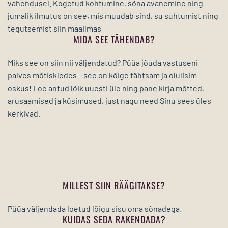
vahendusel. Kogetud kohtumine, sõna avanemine ning
jumalik ilmutus on see, mis muudab sind, su suhtumist ning
tegutsemist siin maailmas
MIDA SEE TÄHENDAB?
Miks see on siin nii väljendatud? Püüa jõuda vastuseni
palves mõtiskledes – see on kõige tähtsam ja olulisim
oskus! Loe antud lõik uuesti üle ning pane kirja mõtted,
arusaamised ja küsimused, just nagu need Sinu sees üles
kerkivad.
MILLEST SIIN RÄÄGITAKSE?
Püüa väljendada loetud lõigu sisu oma sõnadega.
KUIDAS SEDA RAKENDADA?