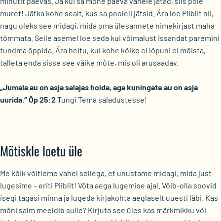
minutit päevas. Ja kui sa mõne päeva vahele jätad, siis pole
muret! Jätka kohe sealt, kus sa pooleli jätsid. Ära loe Piiblit nii,
nagu oleks see midagi, mida oma ülesannete nimekirjast maha
tõmmata. Selle asemel loe seda kui võimalust Issandat paremini
tundma õppida. Ära heitu, kui kohe kõike ei lõpuni ei mõista,
talleta enda sisse see väike mõte, mis oli arusaadav.
„Jumala au on asja salajas hoida, aga kuningate au on asja
uurida.“ Õp 25:2
Tungi Tema saladustesse!
Mõtiskle loetu üle
Me kõik võitleme vahel sellega, et unustame midagi, mida just
lugesime – eriti Piiblit! Võta aega lugemise ajal. Võib-olla soovid
isegi tagasi minna ja lugeda kirjakohta aeglaselt uuesti läbi. Kas
mõni salm meeldib sulle? Kirjuta see üles kas märkmikku või