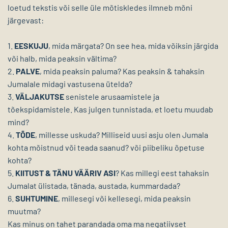
loetud tekstis või selle üle mõtiskledes ilmneb mõni
järgevast:
1.
EESKUJU
, mida märgata? On see hea, mida võiksin järgida
või halb, mida peaksin vältima?
2.
PALVE
, mida peaksin paluma? Kas peaksin & tahaksin
Jumalale midagi vastusena ütelda?
3.
VÄLJAKUTSE
senistele arusaamistele ja
tõekspidamistele. Kas julgen tunnistada, et loetu muudab
mind?
4.
TÕDE
, millesse uskuda? Milliseid uusi asju olen Jumala
kohta mõistnud või teada saanud? või piibeliku õpetuse
kohta?
5.
KIITUST & TÄNU VÄÄRIV ASI
? Kas millegi eest tahaksin
Jumalat ülistada, tänada, austada, kummardada?
6.
SUHTUMINE
, millesegi või kellesegi, mida peaksin
muutma?
Kas minus on tahet parandada oma ma negatiivset