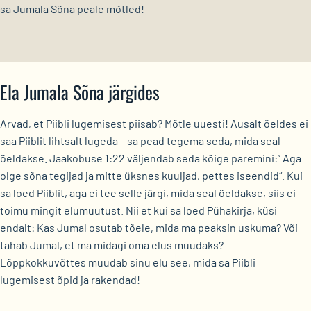
sa Jumala Sõna peale mõtled!
Ela Jumala Sõna järgides
Arvad, et Piibli lugemisest piisab? Mõtle uuesti! Ausalt öeldes ei
saa Piiblit lihtsalt lugeda – sa pead tegema seda, mida seal
öeldakse. Jaakobuse 1:22 väljendab seda kõige paremini:” Aga
olge sõna tegijad ja mitte üksnes kuuljad, pettes iseendid“. Kui
sa loed Piiblit, aga ei tee selle järgi, mida seal öeldakse, siis ei
toimu mingit elumuutust. Nii et kui sa loed Pühakirja, küsi
endalt: Kas Jumal osutab tõele, mida ma peaksin uskuma? Või
tahab Jumal, et ma midagi oma elus muudaks?
Lõppkokkuvõttes muudab sinu elu see, mida sa Piibli
lugemisest õpid ja rakendad!