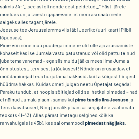
salmis 34: “...see asi oli nende eest peidetud...” Hästi järele
mõeldes on ju täiesti igapäevane, et mõni asi saab meile
selgeks alles tagantjärele.
Jeesuse tee Jeruusalemma viis läbi Jeeriko (uuri kaarti Piibli
lõpuosas).
Pime või mõne muu puudega inimene oli tolle aja arusaamiste
kohaselt kas ise Jumala vastu patustanud või olid pattu teinud
juba tema vanemad – ega siis muidu jääks mees ilma Jumala
õnnistustest, tervisest ja jõukusest! Nõnda on arusaadav, et
möödaminejad teda hurjutama hakkasid, kui ta kõigest hingest
hüüdma hakkas. Kuidas ometi julgeb neetu Õpetajat segada!
Paraku tundub, et hoopis sõitlejad olid sel hetkel pimedad – nad
ei näinud Jumala plaani, samas kui
pime tundis ära Jeesuse
ja
Tema kavatsused. Ning jumalik plaan sai segajatele vaatamata
teoks (s 41-43). Alles pärast imetegu selgines kõik ka
rahvahulgale (s 43b), kes sai omamoodi
pimedast nägijaks
.