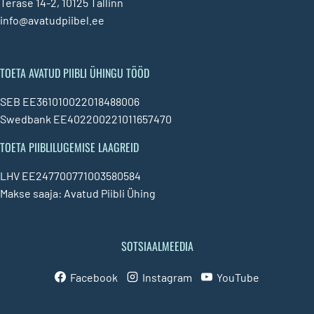
Terase 14-2, 10125 Tallinn
info@avatudpiibel.ee
TOETA AVATUD PIIBLI ÜHINGU TÖÖD
SEB EE361010022018488006
Swedbank EE402200221011657470
TOETA PIIBLILUGEMISE LAAGREID
LHV EE247700771003580584
Makse saaja: Avatud Piibli Ühing
SOTSIAALMEEDIA
Facebook
Instagram
YouTube