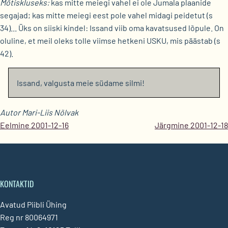
Mõtiskluseks:
kas mitte meiegi vahel ei ole Jumala plaanide
segajad; kas mitte meiegi eest pole vahel midagi peidetut (s
34)... Üks on siiski kindel: Issand viib oma kavatsused lõpule. On
oluline, et meil oleks tolle viimse hetkeni USKU, mis päästab (s
42).
Issand, valgusta meie südame silmi!
Autor Mari-Liis Nõlvak
Eelmine 2001-12-16
Järgmine 2001-12-18
KONTAKTID
Avatud Piibli Ühing
Reg nr 80064971