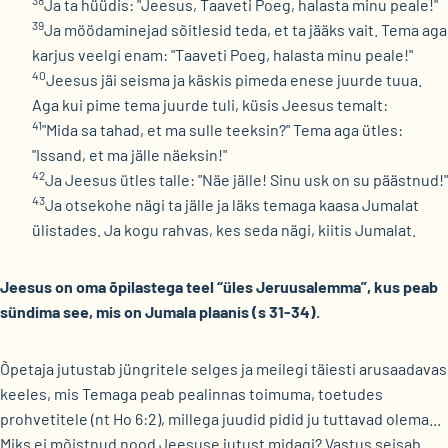
38
Ja ta hüüdis: "Jeesus, Taaveti Poeg, halasta minu peale!"
39
Ja möödaminejad sõitlesid teda, et ta jääks vait. Tema aga
karjus veelgi enam: "Taaveti Poeg, halasta minu peale!"
40
Jeesus jäi seisma ja käskis pimeda enese juurde tuua.
Aga kui pime tema juurde tuli, küsis Jeesus temalt:
41
"Mida sa tahad, et ma sulle teeksin?" Tema aga ütles:
"Issand, et ma jälle näeksin!"
42
Ja Jeesus ütles talle: "Näe jälle! Sinu usk on su päästnud!"
43
Ja otsekohe nägi ta jälle ja läks temaga kaasa Jumalat
ülistades. Ja kogu rahvas, kes seda nägi, kiitis Jumalat.
Jeesus on oma õpilastega teel “üles Jeruusalemma”, kus peab
sündima see, mis on Jumala plaanis (s 31-34).
Õpetaja jutustab jüngritele selges ja meilegi täiesti arusaadavas
keeles, mis Temaga peab pealinnas toimuma, toetudes
prohvetitele (nt Ho 6:2), millega juudid pidid ju tuttavad olema...
Miks ei mõistnud nood Jeesuse jutust midagi? Vastus seisab