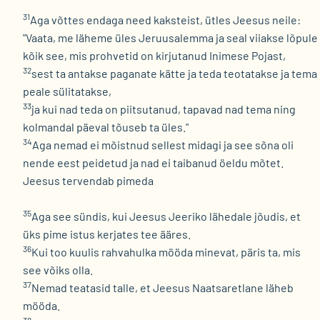
31
Aga võttes endaga need kaksteist, ütles Jeesus neile:
"Vaata, me läheme üles Jeruusalemma ja seal viiakse lõpule
kõik see, mis prohvetid on kirjutanud Inimese Pojast,
32
sest ta antakse paganate kätte ja teda teotatakse ja tema
peale sülitatakse,
33
ja kui nad teda on piitsutanud, tapavad nad tema ning
kolmandal päeval tõuseb ta üles."
34
Aga nemad ei mõistnud sellest midagi ja see sõna oli
nende eest peidetud ja nad ei taibanud öeldu mõtet.
Jeesus tervendab pimeda
35
Aga see sündis, kui Jeesus Jeeriko lähedale jõudis, et
üks pime istus kerjates tee ääres.
36
Kui too kuulis rahvahulka mööda minevat, päris ta, mis
see võiks olla.
37
Nemad teatasid talle, et Jeesus Naatsaretlane läheb
mööda.