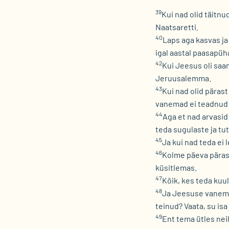
39
Kui nad olid täitnu
Naatsaretti.
40
Laps aga kasvas ja
igal aastal paasapü
42
Kui Jeesus oli sa
Jeruusalemma.
43
Kui nad olid pära
vanemad ei teadnud
44
Aga et nad arvasid
teda sugulaste ja tu
45
Ja kui nad teda ei
46
Kolme päeva pärast
küsitlemas.
47
Kõik, kes teda kuu
48
Ja Jeesuse vanemad
teinud? Vaata, su is
49
Ent tema ütles neil