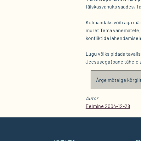
täiskasvanuks saades, Ta
Kolmandaks võib aga märga
muret Tema vanematele. M
konfliktide lahendamisel
Lugu võiks pidada tavali
Jeesusega (pane tähele s
Ärge mõtelge kõrgil
Autor
Eelmine 2004-12-28