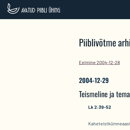
Skip
to
content
Piiblivõtme arhi
Eelmine 2004-12-28
2004-12-29
Teismeline ja tem
Lk 2:39-52
Kaheteistkümneaast