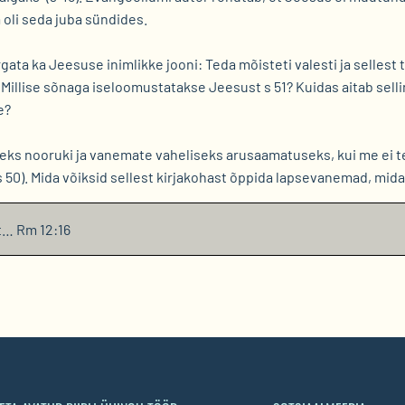
 oli seda juba sündides.
ta ka Jeesuse inimlikke jooni: Teda mõisteti valesti ja sellest t
illise sõnaga iseloomustatakse Jeesust s 51? Kuidas aitab sell
e?
seks nooruki ja vanemate vaheliseks arusaamatuseks, kui me ei te
 50). Mida võiksid sellest kirjakohast õppida lapsevanemad, mid
t… Rm 12:16