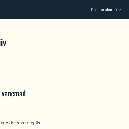
Kes me oleme?
iv
a vanemad
ane Jeesus templis