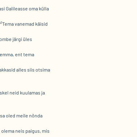
asi Galileasse oma külla
41
Tema vanemad käisid
ombe järgi üles
alemma, ent tema
kkasid alles siis otsima
skel neid kuulamas ja
 sa oled meile nõnda
n olema neis paigus, mis