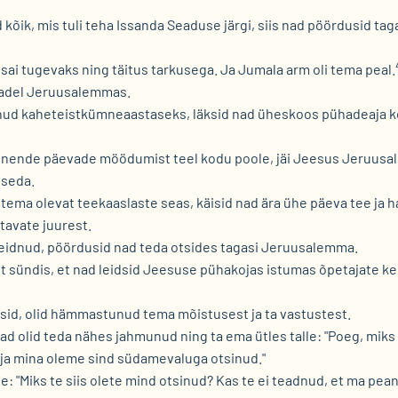
d kõik, mis tuli teha Issanda Seaduse järgi, siis nad pöördusid tag
 sai tugevaks ning täitus tarkusega. Ja Jumala arm oli tema peal.
hadel Jeruusalemmas.
anud kaheteistkümneaastaseks, läksid nad üheskoos pühadeaja k
st nende päevade möödumist teel kodu poole, jäi Jeesus Jeruus
 seda.
 tema olevat teekaaslaste seas, käisid nad ära ühe päeva tee ja ha
ttavate juurest.
 leidnud, pöördusid nad teda otsides tagasi Jeruusalemma.
 sündis, et nad leidsid Jeesuse pühakojas istumas õpetajate ke
lsid, olid hämmastunud tema mõistusest ja ta vastustest.
 olid teda nähes jahmunud ning ta ema ütles talle: "Poeg, miks
a ja mina oleme sind südamevaluga otsinud."
e: "Miks te siis olete mind otsinud? Kas te ei teadnud, et ma pea