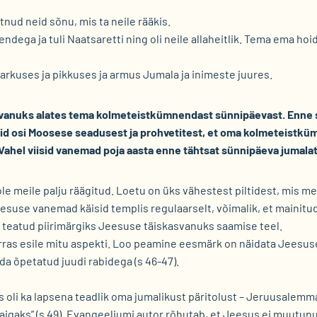
nud neid sõnu, mis ta neile rääkis.
ndega ja tuli Naatsaretti ning oli neile allaheitlik. Tema ema ho
arkuses ja pikkuses ja armus Jumala ja inimeste juures.
asvanuks alates tema kolmeteistkümnendast sünnipäevast. Enne 
id osi Moosese seadusest ja prohvetitest, et oma kolmeteistkü
Vahel viisid vanemad poja aasta enne tähtsat sünnipäeva jumala
e meile palju räägitud. Loetu on üks vähestest piltidest, mis m
suse vanemad käisid templis regulaarselt, võimalik, et mainitu
teatud piirimärgiks Jeesuse täiskasvanuks saamise teel.
ras esile mitu aspekti. Loo peamine eesmärk on näidata Jeesuse
da õpetatud juudi rabidega (s 46-47).
s oli ka lapsena teadlik oma jumalikust päritolust – Jeruusalemm
paigaks” (s 49). Evangeeliumi autor rõhutab, et Jeesus ei muutu