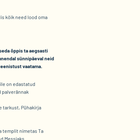
idis kõik need lood oma
seda õppis ta aegsasti
mnendal sünnipäeval neid
teenistust vaatama.
eile on edastatud
d palverännak
 tarkust, Pühakirja
a templit nimetas Ta
nud Messiaks