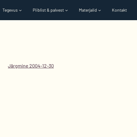
Tegevus
Piiblist & palvest
Materjalid
Kontakt
Järgmine 2004-12-30