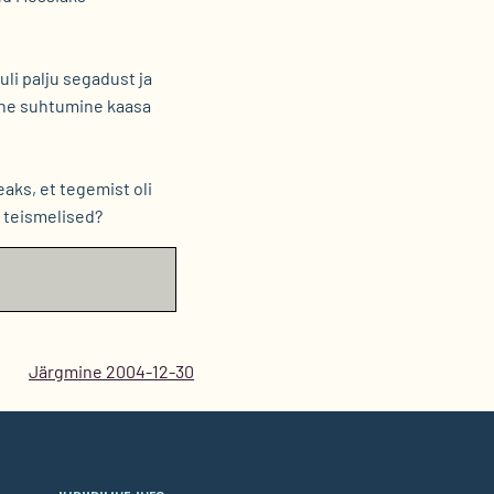
uli palju segadust ja
ine suhtumine kaasa
aks, et tegemist oli
a teismelised?
Järgmine 2004-12-30