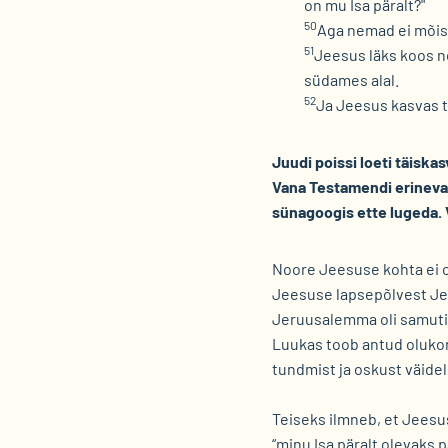
on mu Isa päralt?"
50
Aga nemad ei mõist
51
Jeesus läks koos ne
südames alal.
52
Ja Jeesus kasvas t
Juudi poissi loeti täisk
Vana Testamendi erineva
sünagoogis ette lugeda. 
Noore Jeesuse kohta ei ol
Jeesuse lapsepõlvest Jee
Jeruusalemma oli samuti 
Luukas toob antud olukor
tundmist ja oskust väidel
Teiseks ilmneb, et Jeesu
“minu Isa päralt olevaks 