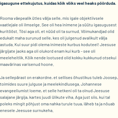
igasugune ettekujutus, kuidas kõik võiks veel heaks pöörduda.
Rooma väepealik ütles välja selle, mis igale objektiivsele
vaatlejale oli ilmselge. See oli hea inimene ja süütu igasugusest
kuritööst. Tõsi aga oli, et nüüd oli ta surnud. Võimukandjad olid
edukalt maha surunud selle, kes oli julgenud avalikult välja
astuda. Kui suur pidi olema inimeste kurbus koduteel! Jeesuse
järgijate jaoks aga oli olukord enam kui kurb - see oli
meeleheitlik. Kõik nende lootused olid kokku kukkunud otsekui
maavärinas varisenud hoone.
Ja sellepärast on erakordne, et sellises õhustikus tuleb Joosep,
toimides suure julguse ja meelekindlusega. Johannese
evangeeliumist loeme, et selle hetkeni oli ta olnud Jeesuse
salajane järgija, kartes juudi ülikute viha. Aga just siis, kui tal
poleks mingit põhjust oma nahka turule tuua, läheb ta ja nõuab
enesele Jeesuse surnukeha.