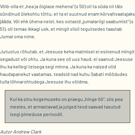
Võib-olla et „hea ja õiglase mehena“ (s 50) oli ta süda nii täis
sündinud ülekohtu tõttu, et ta ei suutnud enam kõrvaltvaatajaks
jääda. Või ehk ühena neist, kes ootasid „jumalariigi saabumist“ (s
51), oli temas ikkagi usk, et mingil viisil tegutsedes taastab
Jumal oma nime.
Jutustus rõhutab, et Jeesuse keha matmisel ei esinenud mingit
segadust või ohtu. Ja kuna see oli uus haud, ei saanud Jeesuse
ihu ka kellegi teisega segi minna. Ja kuna ka naised olid
haudapanekut vaatamas, teadsid nad kuhu Sabati möödudes
tulla lõhnarohtudega Jeesuse ihu võidma.
Kui ka sinu kogemuseks on praegu „hinge öö“, siis pea
meeles, et armastavad ja julged teod saavad tasutud
isegi pimeduse perioodil.
Autor Andrew Clark