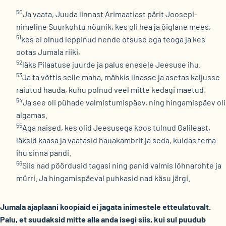
50
Ja vaata, Juuda linnast Arimaatiast pärit Joosepi-
nimeline Suurkohtu nõunik, kes oli hea ja õiglane mees,
51
kes ei olnud leppinud nende otsuse ega teoga ja kes
ootas Jumala riiki,
52
läks Pilaatuse juurde ja palus enesele Jeesuse ihu.
53
Ja ta võttis selle maha, mähkis linasse ja asetas kaljusse
raiutud hauda, kuhu polnud veel mitte kedagi maetud.
54
Ja see oli pühade valmistumispäev, ning hingamispäev oli
algamas.
55
Aga naised, kes olid Jeesusega koos tulnud Galileast,
läksid kaasa ja vaatasid hauakambrit ja seda, kuidas tema
ihu sinna pandi.
56
Siis nad pöördusid tagasi ning panid valmis lõhnarohte ja
mürri. Ja hingamispäeval puhkasid nad käsu järgi.
Jumala ajaplaani koopiaid ei jagata inimestele etteulatuvalt.
Palu, et suudaksid mitte alla anda isegi siis, kui sul puudub