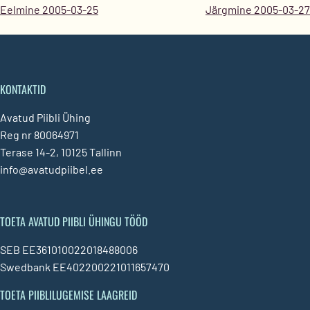
Eelmine 2005-03-25
Järgmine 2005-03-27
KONTAKTID
Avatud Piibli Ühing
Reg nr 80064971
Terase 14-2, 10125 Tallinn
info@avatudpiibel.ee
TOETA AVATUD PIIBLI ÜHINGU TÖÖD
SEB EE361010022018488006
Swedbank EE402200221011657470
TOETA PIIBLILUGEMISE LAAGREID