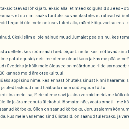
taksid taevad lõhki ja tuleksid alla, et mäed kõiguksid su ees - ot
eema -, et su nimi saaks tuntuks su vaenlastele, et rahvad värise
aid tegusid üle meie ootuse, tuled alla, mäed kõiguvad su ees - s
uulnud, ükski silm ei ole näinud muud Jumalat peale sinu, kes te
astu sellele, kes rõõmsasti teeb õigust, neile, kes mõtlevad sinu 
egime patutegusid; neis me oleme olnud kaua ja kas me pääseme?
ud rüvedaks ja kõik meie õigused on määrdunud riide sarnased; 
üü kannab meid ära otsekui tuul.
hüüaks appi sinu nime, kes ennast õhutaks sinust kinni haarama; s
 ja oled lasknud meid hääbuda meie süütegude tõttu.
led sina meie isa. Meie oleme savi ja sina vormid meid, me kõik o
üleliia ja ära meenuta ülekohut lõpmata: näe, vaata ometi - me kõ
 saanud kõrbeks, Siion on saanud kõrbeks, Jeruusalemm kõnnum
oda, kus meie vanemad sind ülistasid, on saanud tuleroaks, ja var