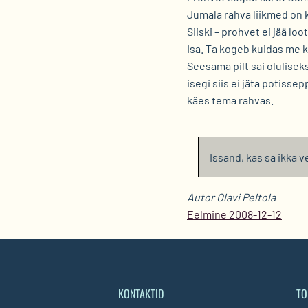
Jumala rahva liikmed on ku
Siiski – prohvet ei jää l
Isa. Ta kogeb kuidas me k
Seesama pilt sai oluliseks
isegi siis ei jäta potiss
käes tema rahvas.
Issand, kas sa ikka v
Autor Olavi Peltola
Eelmine 2008-12-12
KONTAKTID
TO