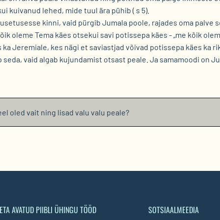
i kuivanud lehed, mide tuul ära pühib ( s 5).
ootusetusesse kinni, vaid pürgib Jumala poole, rajades oma palve s
õik oleme Tema käes otsekui savi potissepa käes - „me kõik oleme 
 ka Jeremiale, kes nägi et saviastjad võivad potissepa käes ka rikk
epp seda, vaid algab kujundamist otsast peale. Ja samamoodi on 
eel oled vait ning lisad valu valu peale?
ETA AVATUD PIIBLI ÜHINGU TÖÖD
SOTSIAALMEEDIA