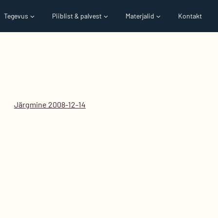
Tegevus
Piiblist & palvest
Materjalid
Kontakt
Järgmine 2008-12-14