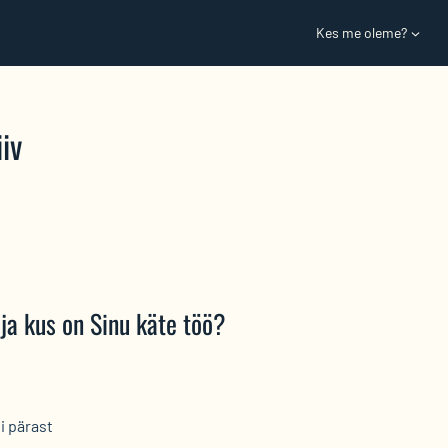
Kes me oleme?
iv
 ja kus on Sinu käte töö?
i pärast