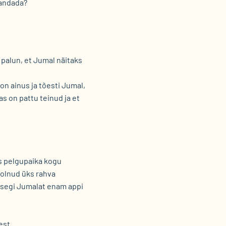
landada?
palun, et Jumal näitaks
 on ainus ja tõesti Jumal,
s on pattu teinud ja et
s pelgupaika kogu
 olnud üks rahva
 isegi Jumalat enam appi
est.