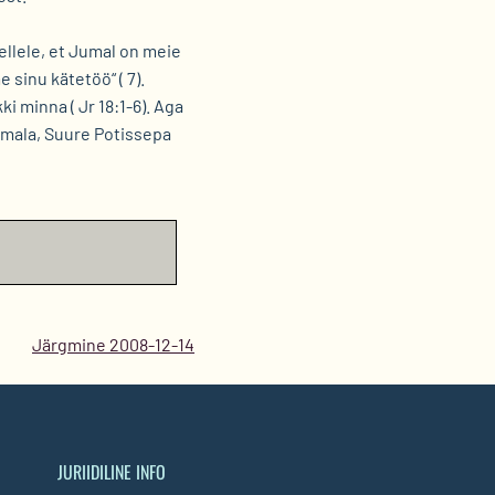
ellele, et Jumal on meie
sinu kätetöö“ ( 7).
i minna ( Jr 18:1-6). Aga
Jumala, Suure Potissepa
Järgmine 2008-12-14
JURIIDILINE INFO