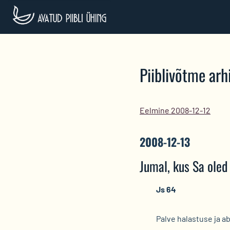
Skip
to
content
Piiblivõtme arhi
Eelmine 2008-12-12
2008-12-13
Jumal, kus Sa oled
Js 64
Palve halastuse ja ab