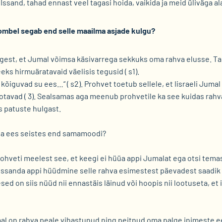
 Issand, tahad ennast veel tagasi hoida, vaikida ja meid üliväga a
ombel segab end selle maailma asjade kulgu?
gest, et Jumal võimsa käsivarrega sekkuks oma rahva elusse. Ta 
eks hirmuäratavaid väelisis tegusid ( s1).
 kõiguvad su ees…“ ( s2). Prohvet toetub sellele, et Iisraeli Jumal
otavad ( 3). Sealsamas aga meenub prohvetile ka see kuidas rahva
 patuste hulgast.
la ees seistes end samamoodi?
veti meelest see, et keegi ei hüüa appi Jumalat ega otsi tema
Issanda appi hüüdmine selle rahva esimestest päevadest saadik
ed on siis nüüd nii ennastäis läinud või hoopis nii lootuseta, et
al on rahva peale vihastunud ning peitnud oma palge inimeste e