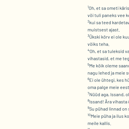
1
Oh, et sa ometi käris
või tuli paneks vee k
2
kui sa teed kardetav
muistsest ajast.
3
Ükski kõrv ei ole k
võiks teha.
4
Oh, et sa tuleksid v
vihastasid, et me t
5
Me kõik oleme saan
nagu lehed ja meie s
6
Ei ole ühtegi, kes 
oma palge meie eest
7
Nüüd aga, Issand, o
8
Issand! Ära vihasta 
9
Su pühad linnad on
10
Meie püha ja ilus k
meile kallis.