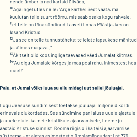
nende ümber ja nad kartsid üliväga.
10
Aga ingel ütles neile: "Ärge kartke! Sest vaata, ma
kuulutan teile suurt rõõmu, mis saab osaks kogu rahvale,
11
et teile on täna sündinud Taaveti linnas Päästja, kes on
Issand Kristus.
12
Ja see on teile tunnustäheks: te leiate lapsukese mähitud
ja sõimes magavat."
13
Äkitselt olid koos ingliga taevased väed Jumalat kiitmas:
14
"Au olgu Jumalale kõrges ja maa peal rahu, inimestest hea
meel!"
Palu, et Jumal võiks luua su ellu midagi uut sellel jõuluajal.
Lugu Jeesuse sündimisest loetakse jõuluajal miljoneid kordi,
erinevais olukordades. See sündimine pani aluse uuele ajastule
ja uuele elule, ka meie kristlikule ajaarvamisele. Loeme ju
aastaid Kristuse sünnist. Rooma riigis oli ka teisi ajaarvamise
süsteeme – nt alates esimestest olümpiamängudest ( nt 776