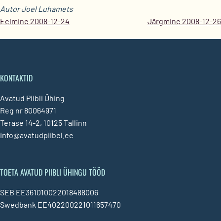
Autor Joel Luhamets
Eelmine 2008-12-24
Järgmine 2008-12-26
KONTAKTID
Avatud Piibli Ühing
Reg nr 80064971
Terase 14-2, 10125 Tallinn
info@avatudpiibel.ee
TOETA AVATUD PIIBLI ÜHINGU TÖÖD
SEB EE361010022018488006
Swedbank EE402200221011657470