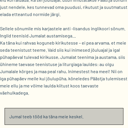
just nendele, kes tunnevad oma puudusi, rikutust ja suutmatust
elada etteantud normide järgi.
Sellele sõnumile mis karjastele anti -lisandus inglikoori sõnum.
Inglid teenisid Jumalat austamisega…
Ka täna kui rahvas koguneb kirikutesse – ei pea arvama, et meie
seda teenistust teeme. Vaid siis kui inimesed jõuluajal ja igal
pühapäeval tulevad kirikusse, Jumalat teenima ja austama, siis
ühineme taevase teenistuse ja liturgiaga lauldes: au olgu
Jumalale kõrges ja maa peal rahu, Inimestest hea meel! Nii on
iga pühapäev meile kui jõulupüha, kõneledes Päästja tulemisest
meie ellu ja me võime laulda kiitust koos taevaste
väehulkadega.
Jumal teeb tööd ka täna meie keskel.