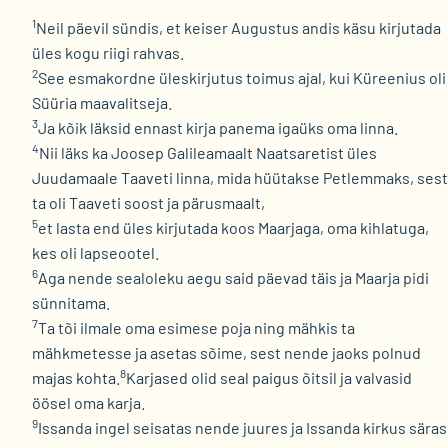
1
Neil päevil sündis, et keiser Augustus andis käsu kirjutada
üles kogu riigi rahvas.
2
See esmakordne üleskirjutus toimus ajal, kui Küreenius oli
Süüria maavalitseja.
3
Ja kõik läksid ennast kirja panema igaüks oma linna.
4
Nii läks ka Joosep Galileamaalt Naatsaretist üles
Juudamaale Taaveti linna, mida hüütakse Petlemmaks, sest
ta oli Taaveti soost ja pärusmaalt,
5
et lasta end üles kirjutada koos Maarjaga, oma kihlatuga,
kes oli lapseootel.
6
Aga nende sealoleku aegu said päevad täis ja Maarja pidi
sünnitama.
7
Ta tõi ilmale oma esimese poja ning mähkis ta
mähkmetesse ja asetas sõime, sest nende jaoks polnud
8
majas kohta.
Karjased olid seal paigus õitsil ja valvasid
öösel oma karja.
9
Issanda ingel seisatas nende juures ja Issanda kirkus säras