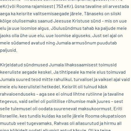
eKr) või Rooma rajamisest ( 753 eKr), üsna tavaline oli arvestada
aega ka keisrite valitsemisaegade järele. Tänaseks on siiski
kõige olulisemaks saanud Jeesuse Kristuse sünd – mis on uue
elu ja uue loomise algus. Jõulusündmus tahab ka paljude meie
jaoks olla ühe uue elu, uue loomise alguseks. Just sel ajal on
meie südamed avatud ning Jumala armusõnum puudutab
paljusid.
Kirjeldatud sündmused Jumala lihakssaamisest toimusid
keeruliste aegade keskel. Ja tihtipeale ka meie elus toimuvad
Jumala suured teod mitte rahulikul, turvalisel ja vaiksel ajal vaid
meie elu keerulistel hetkedel. Keisrilt oli tulnud käsk
rahvaloenduseks – aga see ei olnud lihtne rutiinne ja tavaline
tegevus, vaid sellel oli poliitilise rõhumise maik juures – sest
selle tulemusel oli oodata suurenevat maksukoormust. Eriti
Iisraelile, kes tundis kuidas ka selle järele Rooma okupatsioon
muutub veel tugevamaks. Rahvas oli allasurutud ja hirmu all
ning kõikidelt oodati allumist antud käsule. Oli ka teine