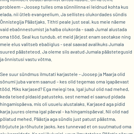
probleem – Joosep tulles oma sünnilinna ei leidnud kohta kus
elada, nii ütleb evangeelium. Ja sellistes olukordades sündis
Õnnistegija Päästjaks. Tithti peale just seal, kus meie näeme
vaid ebaõnnestumist ja halba olukorda – saab Jumal alustada
oma tööd. Seal kus tundub, et meid järjest enam seotakse ning
meie elus valitseb ebaõiglus - seal saavad avalikuks Jumala
suured päästeteod. Ja oleme siis avatud Jumala päästetegusid
ja õnnistusi vastu võtma.
See suur sündmus ilmutati karjastele – Joosep ja Maarja olid
sõnumi juba varem saanud – kes olid tegemas oma igapäevast
tööd. Miks karjased? Ega meiegi tea. Igal juhul olid nad mehed,
keda teised pidasid patusteks, sest nemad ei saanud pidada
hingamispäeva, mis oli usuelu alustalaks. Karjased aga pidid
karja juures olema igal päeval - ka hingamispäeval. Nii olid nad
põlatud mehed. Päästja aga sündis just patust päästma,
tõrjutute ja rõhutute jaoks, kes tunnevad et on suutmatud oma
elu korraldada. Ka sel jõuluajal, usun ilmutatakse Päästja sõnum