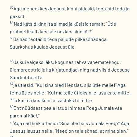
63
Aga mehed, kes Jeesust kinni pidasid, teotasid teda ja
peksid.
64
Nad katsid kinni ta silmad ja küsisid temalt: "Ütle
prohvetlikult, kes see on, kes sind lõi?"
65
Ja nad teotasid teda paljude pilkesõnadega.
Suurkohus kuulab Jeesust üle
66
Ja kui valgeks läks, kogunes rahva vanematekogu,
ülempreestrid ja ka kirjatundjad, ning nad viisid Jeesuse
Suurkohtu ette
67
ja ütlesid: "Kui sina oled Messias, siis ütle meile!" Aga
tema ütles neile: "Kui ma teile ütleksin, ei usuks te mitte,
68
ja kui ma küsiksin, ei vastaks te mitte.
69
Ent nüüdsest peale istub Inimese Poeg Jumala väe
paremal käel."
70
Aga nad kõik ütlesid: "Sina oled siis Jumala Poeg?" Aga
Jeesus lausus neile: "Need on teie sõnad, et mina olen."