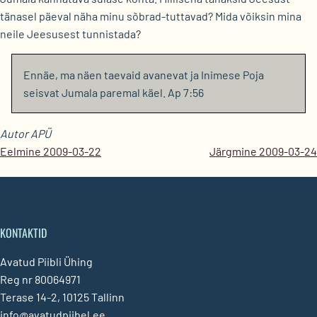
tänasel päeval näha minu sõbrad-tuttavad? Mida võiksin mina
neile Jeesusest tunnistada?
Ennäe, ma näen taevaid avanevat ja Inimese Poja
seisvat Jumala paremal käel. Ap 7:56
Autor APÜ
Eelmine 2009-03-22
Järgmine 2009-03-24
KONTAKTID
Avatud Piibli Ühing
Reg nr 80064971
Terase 14-2, 10125 Tallinn
info@avatudpiibel.ee