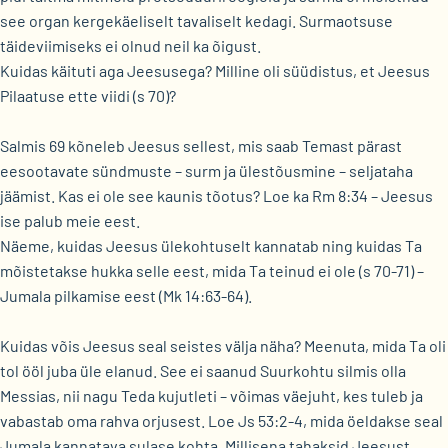
see organ kergekäeliselt tavaliselt kedagi. Surmaotsuse
täideviimiseks ei olnud neil ka õigust.
Kuidas käituti aga Jeesusega? Milline oli süüdistus, et Jeesus
Pilaatuse ette viidi (s 70)?
Salmis 69 kõneleb Jeesus sellest, mis saab Temast pärast
eesootavate sündmuste – surm ja ülestõusmine – seljataha
jäämist. Kas ei ole see kaunis tõotus? Loe ka Rm 8:34 – Jeesus
ise palub meie eest.
Näeme, kuidas Jeesus ülekohtuselt kannatab ning kuidas Ta
mõistetakse hukka selle eest, mida Ta teinud ei ole (s 70-71) –
Jumala pilkamise eest (Mk 14:63-64).
Kuidas võis Jeesus seal seistes välja näha? Meenuta, mida Ta oli
tol ööl juba üle elanud. See ei saanud Suurkohtu silmis olla
Messias, nii nagu Teda kujutleti – võimas väejuht, kes tuleb ja
vabastab oma rahva orjusest. Loe Js 53:2-4, mida öeldakse seal
Jumala kannatava sulase kohta. Millisena tahaksid Jeesust