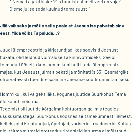
71
Nemad aga ütlesid: "Mis tunnistust meil veel on vaja?
Oleme ju ise seda kuulnud tema suust!"
Jää vaikseks ja mõtle selle peale et Jeesus ise palvetab sinu
eest. Mida võiks Ta paluda…?
Juudi ülempreestrid ja kirjatundjad, kes soovisid Jeesust
hukata, olid leidnud võimaluse Ta kinnivõtmiseks. See oli
toimunud öösel ja kuni hommikuni hoiti Teda ülempreestri
majas, kus Jeesust julmalt peksti ja mõnitati (s 63). Eesmärgiks
oli arvatavasti tõendite saamine Jeesuse süüditunnistamiseks.
Hommikul, kui valgeks läks, kogunes juutide Suurkohus Tema
üle kohut mõistma.
Tegemist oli juutide kõrgeima kohtuorganiga, mis tegeles
usuküsimustega. Suurkohus koosnes seitsmekümnest liikmest,
kelleks olid kirjatundjad, õpetajad, variserid ja saduserid. Kohus
pidi täitma mitmeid protseduurireegleid ja surma ei mõistnud