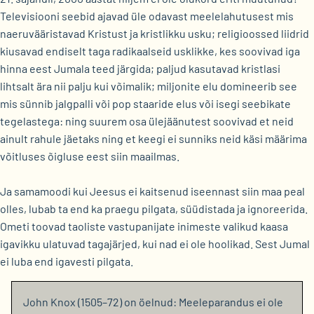
Televisiooni seebid ajavad üle odavast meelelahutusest mis
naeruvääristavad Kristust ja kristlikku usku; religioossed liidrid
kiusavad endiselt taga radikaalseid usklikke, kes soovivad iga
hinna eest Jumala teed järgida; paljud kasutavad kristlasi
lihtsalt ära nii palju kui võimalik; miljonite elu domineerib see
mis sünnib jalgpalli või pop staaride elus või isegi seebikate
tegelastega: ning suurem osa ülejäänutest soovivad et neid
ainult rahule jäetaks ning et keegi ei sunniks neid käsi määrima
võitluses õigluse eest siin maailmas.
Ja samamoodi kui Jeesus ei kaitsenud iseennast siin maa peal
olles, lubab ta end ka praegu pilgata, süüdistada ja ignoreerida.
Ometi toovad taoliste vastupanijate inimeste valikud kaasa
igavikku ulatuvad tagajärjed, kui nad ei ole hoolikad. Sest Jumal
ei luba end igavesti pilgata.
John Knox (1505–72) on öelnud: Meeleparandus ei ole