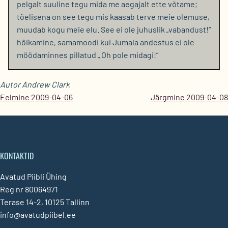
pelgalt suuline tegu mida me aegajalt ette võtame;
tõelisena on see tegu mis kaasab terve meie olemuse,
muudab kogu meie elu. See ei ole juhuslik „vabandust!“
hõikamine, samamoodi kui Jumala andestus ei ole
möödaminnes pillatud „ Oh pole midagi!“
Autor Andrew Clark
Eelmine 2009-04-06
Järgmine 2009-04-08
KONTAKTID
Avatud Piibli Ühing
Reg nr 80064971
Terase 14-2, 10125 Tallinn
info@avatudpiibel.ee