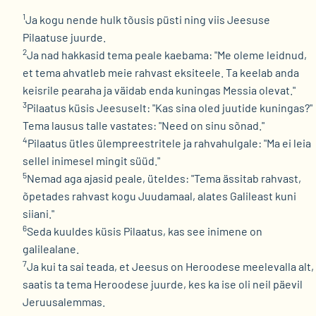
1
Ja kogu nende hulk tõusis püsti ning viis Jeesuse
Pilaatuse juurde.
2
Ja nad hakkasid tema peale kaebama: "Me oleme leidnud,
et tema ahvatleb meie rahvast eksiteele. Ta keelab anda
keisrile pearaha ja väidab enda kuningas Messia olevat."
3
Pilaatus küsis Jeesuselt: "Kas sina oled juutide kuningas?"
Tema lausus talle vastates: "Need on sinu sõnad."
4
Pilaatus ütles ülempreestritele ja rahvahulgale: "Ma ei leia
sellel inimesel mingit süüd."
5
Nemad aga ajasid peale, üteldes: "Tema ässitab rahvast,
õpetades rahvast kogu Juudamaal, alates Galileast kuni
siiani."
6
Seda kuuldes küsis Pilaatus, kas see inimene on
galilealane.
7
Ja kui ta sai teada, et Jeesus on Heroodese meelevalla alt,
saatis ta tema Heroodese juurde, kes ka ise oli neil päevil
Jeruusalemmas.