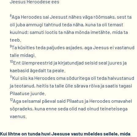
Jeesus Heroodese ees
8
Aga Heroodes sai Jeesust nähes väga rõõmsaks, sest ta
oli juba ammugi tahtnud teda näha, kuna ta oli temast
kuulnud; samuti lootis ta näha mõnda imetähte, mida ta
teeb.
9
Ta küsitles teda paljudes asjades, aga Jeesus ei vastanud
talle midagi.
10
Ent ülempreestrid ja kirjatundjad seisid seal juures ja
kaebasid ägedalt ta peale.
11
Kui siis ka Heroodes oma sõduritega oli teda halvustanud
ja teotanud, heitis ta talle ülle särava rõiva ja saatis tagasi
Pilaatuse juurde.
12
Aga selsamal päeval said Pilaatus ja Heroodes omavahel
sõpradeks, kuna enne seda olid nad olnud teineteisega
vaenus.
Kui lihtne on tunda huvi Jeesuse vastu mõeldes sellele, mida