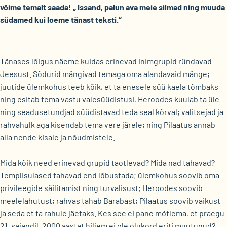
võime temalt saada! „ Issand, palun ava meie silmad ning muuda
südamed kui loeme tänast teksti.“
Tänases lõigus näeme kuidas erinevad inimgrupid ründavad
Jeesust. Sõdurid mängivad temaga oma alandavaid mänge;
juutide ülemkohus teeb kõik, et ta enesele süü kaela tõmbaks
ning esitab tema vastu valesüüdistusi, Heroodes kuulab ta üle
ning seadusetundjad süüdistavad teda seal kõrval; valitsejad ja
rahvahulk aga kisendab tema vere järele; ning Pilaatus annab
alla nende kisale ja nõudmistele.
Mida kõik need erinevad grupid taotlevad? Mida nad tahavad?
Templisulased tahavad end lõbustada; ülemkohus soovib oma
privileegide säilitamist ning turvalisust; Heroodes soovib
meelelahutust; rahvas tahab Barabast; Pilaatus soovib vaikust
ja seda et ta rahule jäetaks. Kes see ei pane mõtlema, et praegu
21. sajandil, 2000 aastat hiljem ei ole olukord eriti muutunud?