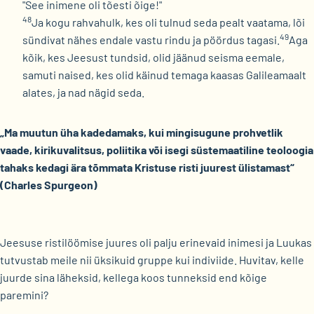
"See inimene oli tõesti õige!"
48
Ja kogu rahvahulk, kes oli tulnud seda pealt vaatama, lõi
49
sündivat nähes endale vastu rindu ja pöördus tagasi.
Aga
kõik, kes Jeesust tundsid, olid jäänud seisma eemale,
samuti naised, kes olid käinud temaga kaasas Galileamaalt
alates, ja nad nägid seda.
„Ma muutun üha kadedamaks, kui mingisugune prohvetlik
vaade, kirikuvalitsus, poliitika või isegi süstemaatiline teoloogia
tahaks kedagi ära tõmmata Kristuse risti juurest ülistamast“
(Charles Spurgeon)
Jeesuse ristilöömise juures oli palju erinevaid inimesi ja Luukas
tutvustab meile nii üksikuid gruppe kui indiviide. Huvitav, kelle
juurde sina läheksid, kellega koos tunneksid end kõige
paremini?