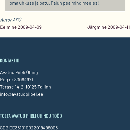
oma uhkuse ja patu. Palun pea mind meeles!
Autor APÜ
Eelmine 2009-04-09
Järgmine 2009-04-11
KONTAKTID
Avatud Piibli Ühing
Reg nr 80064971
Terase 14-2, 10125 Tallinn
info@avatudpiibel.ee
TOETA AVATUD PIIBLI ÜHINGU TÖÖD
SEB EE361010022018488006