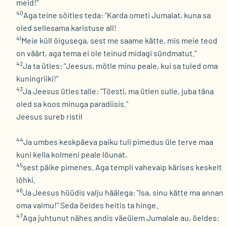
meid!"
40
Aga teine sõitles teda: "Karda ometi Jumalat, kuna sa
oled sellesama karistuse all!
41
Meie küll õigusega, sest me saame kätte, mis meie teod
on väärt, aga tema ei ole teinud midagi sündmatut."
42
Ja ta ütles: "Jeesus, mõtle minu peale, kui sa tuled oma
kuningriiki!"
43
Ja Jeesus ütles talle: "Tõesti, ma ütlen sulle, juba täna
oled sa koos minuga paradiisis."
Jeesus sureb ristil
44
Ja umbes keskpäeva paiku tuli pimedus üle terve maa
kuni kella kolmeni peale lõunat,
45
sest päike pimenes. Aga templi vahevaip kärises keskelt
lõhki.
46
Ja Jeesus hüüdis valju häälega: "Isa, sinu kätte ma annan
oma vaimu!" Seda öeldes heitis ta hinge.
47
Aga juhtunut nähes andis väeülem Jumalale au, öeldes: