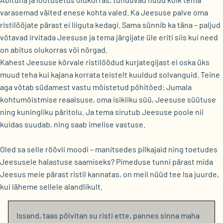
varasemad väited enese kohta valed. Ka Jeesuse palve oma
ristilööjate pärast ei liiguta kedagi. Sama sünnib ka täna – paljud
võtavad irvitada Jeesuse ja tema järgijate üle eriti siis kui need
on abitus olukorras või nõrgad.
Kahest Jeesuse kõrvale ristilöödud kurjategijast ei oska üks
muud teha kui kajana korrata teistelt kuuldud solvanguid. Teine
aga võtab südamest vastu mõistetud põhitõed: Jumala
kohtumõistmise reaalsuse, oma isikliku süü, Jeesuse süütuse
ning kuningliku päritolu. Ja tema sirutub Jeesuse poole nii
kuidas suudab, ning saab imelise vastuse.
Oled sa selle röövli moodi – manitsedes pilkajaid ning toetudes
Jeesusele halastuse saamiseks? Pimeduse tunni pärast mida
Jeesus meie pärast ristil kannatas, on meil nüüd tee Isa juurde,
kui läheme sellele alandlikult.
Issand, taas põlvitan su risti ette, pannes sinna maha