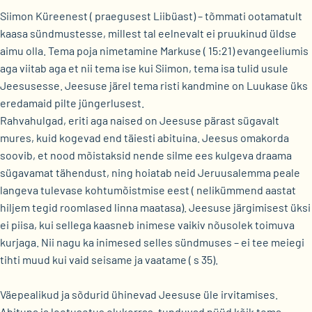
Siimon Küreenest ( praegusest Liibüast) – tõmmati ootamatult
kaasa sündmustesse, millest tal eelnevalt ei pruukinud üldse
aimu olla. Tema poja nimetamine Markuse ( 15:21) evangeeliumis
aga viitab aga et nii tema ise kui Siimon, tema isa tulid usule
Jeesusesse. Jeesuse järel tema risti kandmine on Luukase üks
eredamaid pilte jüngerlusest.
Rahvahulgad, eriti aga naised on Jeesuse pärast sügavalt
mures, kuid kogevad end täiesti abituina. Jeesus omakorda
soovib, et nood mõistaksid nende silme ees kulgeva draama
sügavamat tähendust, ning hoiatab neid Jeruusalemma peale
langeva tulevase kohtumõistmise eest ( nelikümmend aastat
hiljem tegid roomlased linna maatasa). Jeesuse järgimisest üksi
ei piisa, kui sellega kaasneb inimese vaikiv nõusolek toimuva
kurjaga. Nii nagu ka inimesed selles sündmuses – ei tee meiegi
tihti muud kui vaid seisame ja vaatame ( s 35).
Väepealikud ja sõdurid ühinevad Jeesuse üle irvitamises.
Abituna ja lootusetus olukorras, tunduvad nüüd kõik tema