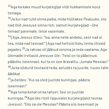
32
Aga ka kaks muud kurjategijat viidi hukkamisele koos
temaga.
33
Ja kui nad tulid sinna paika, mida hüütakse Pealuuks, siis
nad lõid Jeesuse sinna risti, samuti kurjategijad - ühe
temast paremale, teise vasemale.
34
[Aga Jeesus ütles: "Isa, anna neile andeks, sest nad ei
tea, mida nad teevad!"] Aga nad heitsid liisku tema rõivaid
35
jagades.
Ja rahvas oli jäänud seisma ja teda vaatama. Aga
ülemadki irvitasid Jeesuse üle: "Teisi on ta päästnud,
päästku iseennast, kui ta on see äravalitu, Jumala Messias!"
36
Ja ka sõdurid teotasid teda, astudes ta juurde, tuues talle
äädikat
37
ja öeldes: "Kui sa oled juutide kuningas, päästa
iseennast!"
38
Aga tema kohal oli ka tahvel: See on juutide
39
kuningas.
Aga üks ristil rippuvaist kurjategijaist teotas
Jeesust: "Eks sa ole Messias? Päästa siis iseennast ja