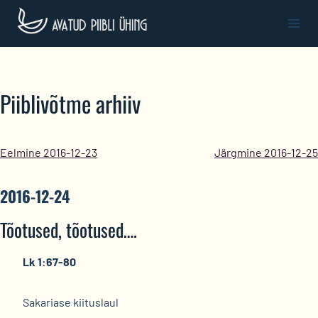
Skip
to
content
Piiblivõtme arhiiv
Eelmine 2016-12-23
Järgmine 2016-12-25
2016-12-24
Tõotused, tõotused….
Lk 1:67-80
Sakariase kiituslaul