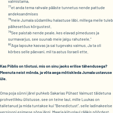
valmistama,
77
et anda tema rahvale pääste tunnetus nende pattude
andeksandmises
78
meie Jumala südamliku halastuse läbi, millega meile tuleb
päikesetõus kõrgustest.
79
See paistab nende peale, kes elavad pimeduses ja
surmavarjus, see suunab meie jalgu rahuteele.”
80
Aga lapsuke kasvas ja sai tugevaks vaimus. Ja ta oli
kõrbes selle päevani, mil ta astus Iisraeli ette.
Kas Piiblis on tõotusi, mis on sinu jaoks erilise tähendusega?
Meenuta neist mõnda, ja võta aega mõtiskleda Jumala ustavuse
üle.
Oma poja sünni järel puhkeb Sakarias Pühast Vaimust täidetuna
prohvetlikku ülistusse, see on teine laul, mille Luukas on
talletanud ja mida tuntakse kui “Benedictust”, selle ladinakeelse
versiooni esimese sõna järgi. Maarja kiituslaul rääkis pöördest,