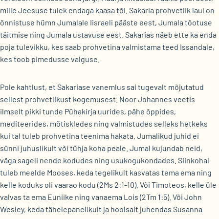
mille Jeesuse tulek endaga kaasa tõi. Sakaria prohvetlik laul on
õnnistuse hümn Jumalale Iisraeli pääste eest, Jumala tõotuse
täitmise ning Jumala ustavuse eest. Sakarias näeb ette ka enda
poja tulevikku, kes saab prohvetina valmistama teed Issandale,
kes toob pimedusse valguse.
Pole kahtlust, et Sakariase vanemlus sai tugevalt mõjutatud
sellest prohvetlikust kogemusest. Noor Johannes veetis
ilmselt pikki tunde Pühakirja uurides, pähe õppides,
mediteerides, mõtiskledes ning valmistudes selleks hetkeks
kui tal tuleb prohvetina teenima hakata. Jumalikud juhid ei
sünni juhuslikult või tühja koha peale. Jumal kujundab neid,
väga sageli nende kodudes ning usukogukondades. Siinkohal
tuleb meelde Mooses, keda tegelikult kasvatas tema ema ning
kelle koduks oli vaarao kodu (2Ms 2:1-10). Või Timoteos, kelle üle
valvas ta ema Euniike ning vanaema Lois (2Tm 1:5). Või John
Wesley, keda tähelepanelikult ja hoolsalt juhendas Susanna