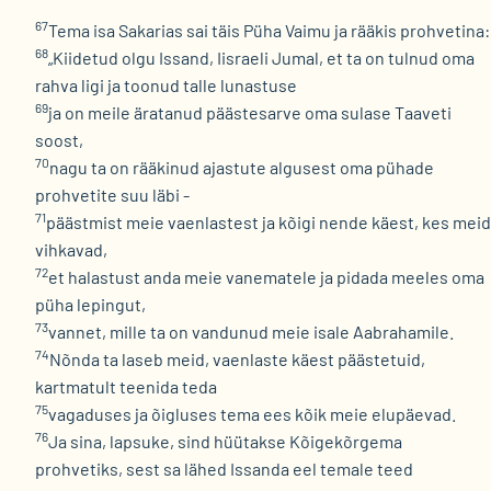
67
Tema isa Sakarias sai täis Püha Vaimu ja rääkis prohvetina:
68
„Kiidetud olgu Issand, Iisraeli Jumal, et ta on tulnud oma
rahva ligi ja toonud talle lunastuse
69
ja on meile äratanud päästesarve oma sulase Taaveti
soost,
70
nagu ta on rääkinud ajastute algusest oma pühade
prohvetite suu läbi -
71
päästmist meie vaenlastest ja kõigi nende käest, kes meid
vihkavad,
72
et halastust anda meie vanematele ja pidada meeles oma
püha lepingut,
73
vannet, mille ta on vandunud meie isale Aabrahamile.
74
Nõnda ta laseb meid, vaenlaste käest päästetuid,
kartmatult teenida teda
75
vagaduses ja õigluses tema ees kõik meie elupäevad.
76
Ja sina, lapsuke, sind hüütakse Kõigekõrgema
prohvetiks, sest sa lähed Issanda eel temale teed