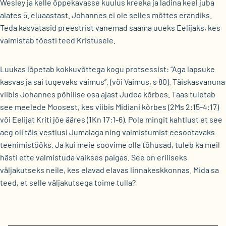
Wesley ja kelle õppekavasse kuulus kreeka ja ladina keel juba
alates 5. eluaastast. Johannes ei ole selles mõttes erandiks.
Teda kasvatasid preestrist vanemad saama uueks Eelijaks, kes
valmistab tõesti teed Kristusele.
Luukas lõpetab kokkuvõttega kogu protsessist: “Aga lapsuke
kasvas ja sai tugevaks vaimus”. (või Vaimus, s 80). Täiskasvanuna
viibis Johannes põhilise osa ajast Judea kõrbes. Taas tuletab
see meelede Moosest, kes viibis Midiani kõrbes (2Ms 2:15-4:17)
või Eelijat Kriti jõe ääres (1Kn 17:1-6). Pole mingit kahtlust et see
aeg oli täis vestlusi Jumalaga ning valmistumist eesootavaks
teenimistööks. Ja kui meie soovime olla tõhusad, tuleb ka meil
hästi ette valmistuda vaikses paigas. See on eriliseks
väljakutseks neile, kes elavad elavas linnakeskkonnas. Mida sa
teed, et selle väljakutsega toime tulla?