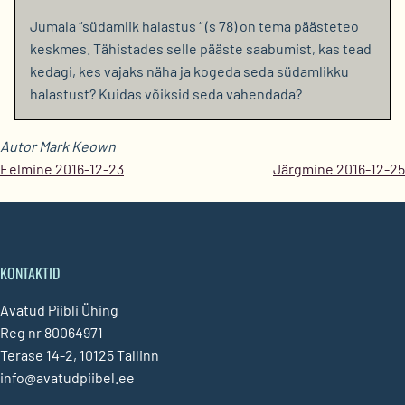
Jumala “südamlik halastus “ (s 78) on tema päästeteo
keskmes. Tähistades selle pääste saabumist, kas tead
kedagi, kes vajaks näha ja kogeda seda südamlikku
halastust? Kuidas võiksid seda vahendada?
Autor Mark Keown
Eelmine 2016-12-23
Järgmine 2016-12-25
KONTAKTID
Avatud Piibli Ühing
Reg nr 80064971
Terase 14-2, 10125 Tallinn
info@avatudpiibel.ee