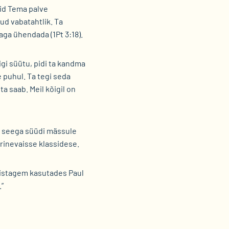
id Tema palve
ud vabatahtlik. Ta
ga ühendada (1Pt 3:18).
i süütu, pidi ta kandma
 puhul. Ta tegi seda
a saab. Meil kõigil on
e seega süüdi mässule
rinevaisse klassidese.
nistagem kasutades Paul
”