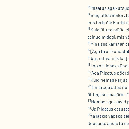
13
Pilaatus aga kutsu
14
ning ütles neile: „
ees teda üle kuulate
15
Kuid ühtegi süüd ei
teinud midagi, mis v
16
Mina siis karistan t
17
[Aga ta oli kohust
18
Aga rahvahulk karju
19
Too oli linnas sün
20
Aga Pilaatus pöörd
21
Kuid nemad karjusid 
22
Tema aga ütles neil
ühtegi surmasüüd. Min
23
Nemad aga ajasid p
24
Ja Pilaatus otsus
25
ta laskis vabaks se
Jeesuse, andis ta ne