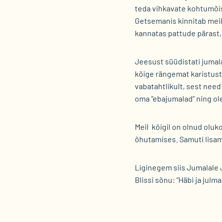
teda vihkavate kohtumõis
Getsemanis kinnitab meil
kannatas pattude pärast,
Jeesust süüdistati jumal
kõige rängemat karistust
vabatahtlikult, sest need
oma “ebajumalad” ning o
Meil kõigil on olnud olu
õhutamises. Samuti lisam
Liginegem siis Jumalale 
Blissi sõnu: “Häbi ja ju