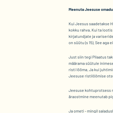
Meenuta Jeesuse omadus
Kui Jeesus saadetakse He
kokku rahva. Kui ta loot
kirjatundjate ja variseri
on süütu (s 15). See aga 
Just siin tegi Pilaatus t
määrama süütule inimesele
risti lööma. Ja kui juhtim
Jeesuse ristilöömise otsu
Jeesuse kohtuprotsess n
äraostmine meenutab pige
Ja ometi - mingil saladus