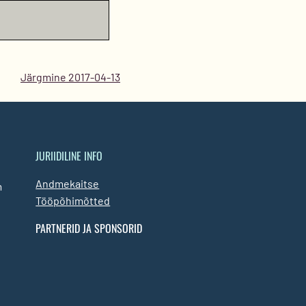
Järgmine 2017-04-13
JURIIDILINE INFO
Andmekaitse
m
Tööpõhimõtted
PARTNERID JA SPONSORID