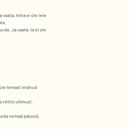
a vaata, mina ei ole teie
ate.
rde. Ja vaata, ta ei ole
 ole temast leidnud
a võttis võimust.
 keda nemad palusid,