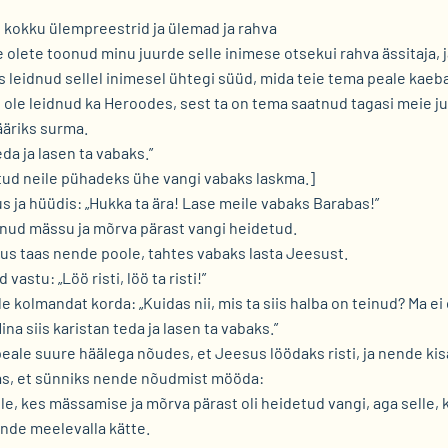
s kokku ülempreestrid ja ülemad ja rahva
Te olete toonud minu juurde selle inimese otsekui rahva ässitaja, j
s leidnud sellel inimesel ühtegi süüd, mida teie tema peale kaeb
 ole leidnud ka Heroodes, sest ta on tema saatnud tagasi meie juu
ääriks surma.
eda ja lasen ta vabaks.”
atud neile pühadeks ühe vangi vabaks laskma.]
s ja hüüdis: „Hukka ta ära! Lase meile vabaks Barabas!”
dinud mässu ja mõrva pärast vangi heidetud.
us taas nende poole, tahtes vabaks lasta Jeesust.
vastu: „Löö risti, löö ta risti!”
e kolmandat korda: „Kuidas nii, mis ta siis halba on teinud? Ma ei
a siis karistan teda ja lasen ta vabaks.”
eale suure häälega nõudes, et Jeesus löödaks risti, ja nende kis
tas, et sünniks nende nõudmist mööda:
lle, kes mässamise ja mõrva pärast oli heidetud vangi, aga selle,
nde meelevalla kätte.