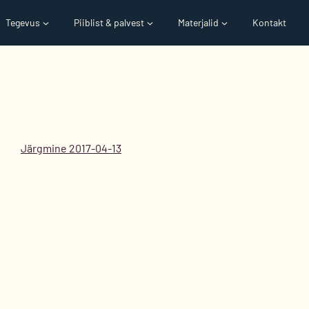
Tegevus
Piiblist & palvest
Materjalid
Kontakt
Järgmine 2017-04-13