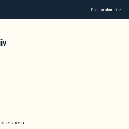
Kes me oleme?
iv
esuse surma