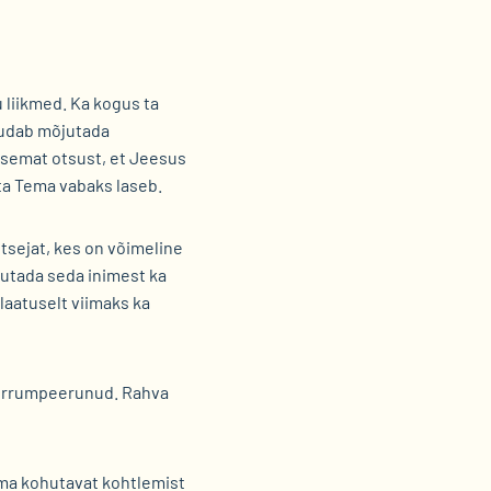
 liikmed. Ka kogus ta
uudab mõjutada
arasemat otsust, et Jeesus
 ta Tema vabaks laseb.
itsejat, kes on võimeline
lutada seda inimest ka
ilaatuselt viimaks ka
korrumpeerunud. Rahva
luma kohutavat kohtlemist