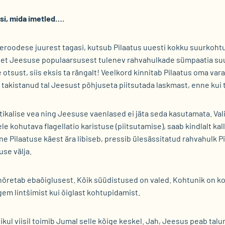
i, mida imetled….
roodese juurest tagasi, kutsub Pilaatus uuesti kokku suurkohtu
is et Jeesuse populaarsusest tulenev rahvahulkade sümpaatia s
de otsust, siis eksis ta rängalt! Veelkord kinnitab Pilaatus oma v
ei takistanud tal Jeesust põhjuseta piitsutada laskmast, enne kui
aktikalise vea ning Jeesuse vaenlased ei jäta seda kasutamata. Val
 kohutava flagellatio karistuse (piitsutamise), saab kindlalt kal
ine Pilaatuse käest ära libiseb, pressib ülesässitatud rahvahulk P
se välja.
õretab ebaõiglusest. Kõik süüdistused on valed. Kohtunik on 
m lintšimist kui õiglast kohtupidamist.
likul viisil toimib Jumal selle kõige keskel. Jah, Jeesus peab ta