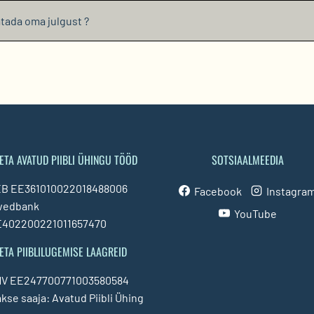
tada oma julgust ?
ETA AVATUD PIIBLI ÜHINGU TÖÖD
SOTSIAALMEEDIA
B EE361010022018488006
Facebook
Instagra
wedbank
YouTube
402200221011657470
ETA PIIBLILUGEMISE LAAGREID
V EE247700771003580584
kse saaja: Avatud Piibli Ühing