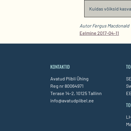
Kuidas võiksid kasva
Autor Fergus Macdonald
Eelmine 2017-04-11
KONTAKTID
TO
Avatud Piibli Ühing
SE
Reg nr 80064971
S
Terase 14-2, 10125 Tallinn
EE
info@avatudpiibel.ee
TO
LH
Ma