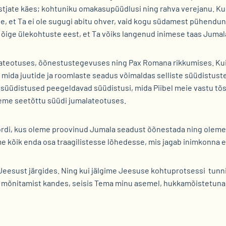
tjate käes; kohtuniku omakasupüüdlusi ning rahva verejanu. Ku
e, et Ta ei ole sugugi abitu ohver, vaid kogu südamest pühendun
 õige ülekohtuste eest, et Ta võiks langenud inimese taas Jumala
ateotuses, õõnestustegevuses ning Pax Romana rikkumises. Kuig
 mida juutide ja roomlaste seadus võimaldas selliste süüdistuste
 süüdistused peegeldavad süüdistusi, mida Piibel meie vastu tõst
leme seetõttu süüdi jumalateotuses.
kordi, kus oleme proovinud Jumala seadust õõnestada ning olem
e kõik enda osa traagilistesse lõhedesse, mis jagab inimkonna e
Jeesust järgides. Ning kui jälgime Jeesuse kohtuprotsessi tun
lma mõnitamist kandes, seisis Tema minu asemel, hukkamõistetuna.