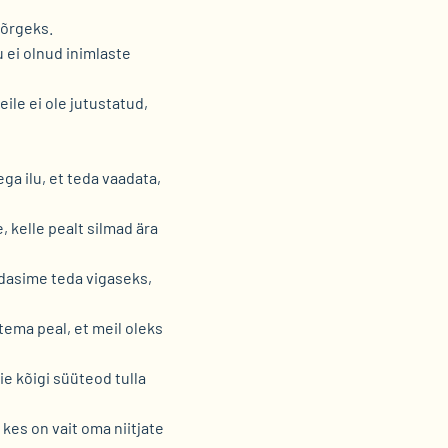
kõrgeks.
u ei olnud inimlaste
ile ei ole jutustatud,
ga ilu, et teda vaadata,
, kelle pealt silmad ära
idasime teda vigaseks,
tema peal, et meil oleks
e kõigi süüteod tulla
 kes on vait oma niitjate