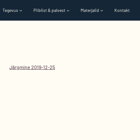
Tegevus
Piiblist & palvest
Materjalid
Kontakt
Järgmine 2019-12-25