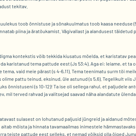
dust tekitav.
kuulekus toob õnnistuse ja sõnakuulmatus toob kaasa needuse (5M
nnatab piina ja äratõukamist. Vägivallast ja alandusest täidetud pi
digma kontekstis võib tekkida kiusatus mõelda, et karistatav pea
a karistanud tema pattude eest (Js 53:4). Aga ei: leiame, et ta on
 tema, vaid meie pärast (s 4-6,11). Tema teenimatu surm tõi meil
 olime pattu teinud, eksinud, üle astunud (s 5,6). Tegelikult viis
uks õnnistuseni (s 10-12)! Ta ise oli sellega rahul, et paljudele a
äev, mil terved rahvad ja valitsejad saavad näha alandatute ülend
tavast sulasest on lohutanud paljusid jüngreid ja aidanud mõt
aitab mõista ja hinnata tavamaailmas inimestele hämmastavaks 
rra teiste pattude eest selleks, et nemad võiksid olla õiged Juma