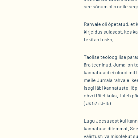
see sõnum olla neile sega
Rahvale oli õpetatud, et 
kirjeldus sulasest, kes ka
tekitab tuska.
Taolise teoloogilise para
ära teeninud. Jumal on ted
kannatused ei olnud mitte
meile Jumala rahvale, kes
isegi läbi kannatuste, lõp
ohvri täielikuks. Tuleb p
( Js 52:13-15).
Lugu Jeesusest kui kanna
kannatuse dilemmat. See 
väärtust: valmisolekut su