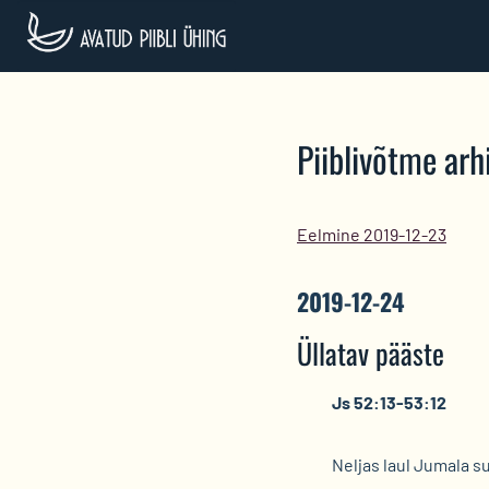
Skip
to
content
Piiblivõtme arhi
Eelmine 2019-12-23
2019-12-24
Üllatav pääste
Js 52:13-53:12
Neljas laul Jumala s