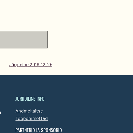
Järgmine 2019-12-25
JURIIDILINE INFO
Andmekaitse
m
Tööpõhimõtted
PARTNERID JA SPONSORID