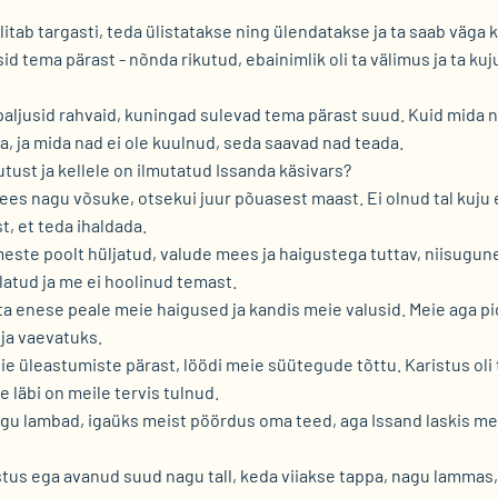
litab targasti, teda ülistatakse ning ülendatakse ja ta saab väga 
d tema pärast - nõnda rikutud, ebainimlik oli ta välimus ja ta kuj
ljusid rahvaid, kuningad sulevad tema pärast suud. Kuid mida ne
, ja mida nad ei ole kuulnud, seda saavad nad teada.
tust ja kellele on ilmutatud Issanda käsivars?
ees nagu võsuke, otsekui juur põuasest maast. Ei olnud tal kuju e
t, et teda ihaldada.
imeste poolt hüljatud, valude mees ja haigustega tuttav, niisugune
õlatud ja me ei hoolinud temast.
s ta enese peale meie haigused ja kandis meie valusid. Meie aga p
ja vaevatuks.
ie üleastumiste pärast, löödi meie süütegude tõttu. Karistus oli 
 läbi on meile tervis tulnud.
gu lambad, igaüks meist pöördus oma teed, aga Issand laskis mei
listus ega avanud suud nagu tall, keda viiakse tappa, nagu lammas,