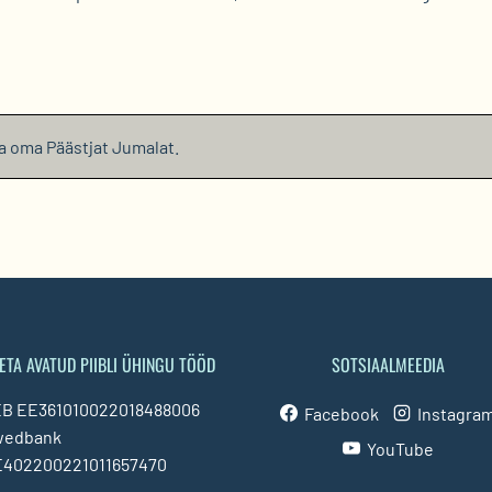
da oma Päästjat Jumalat.
ETA AVATUD PIIBLI ÜHINGU TÖÖD
SOTSIAALMEEDIA
B EE361010022018488006
Facebook
Instagra
wedbank
YouTube
402200221011657470