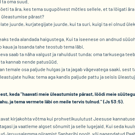
d ta oma suud.
võeti ta ära, kes tema sugupõlvest mõtles sellele, et ta lõigati ära
 üleastumise pärast?
ate juurde, kurjategijate juurde, kui ta suri, kuigi ta ei olnud ü
eaks teda alandada haigustega. Kui ta iseenese on andnud süüoh
b kaua ja Issanda tahe teostub tema läbi.
eva saab ta näha valgust ja rahuldust tunda; oma tarkusega tee
t ta kannab nende patusüüd.
an temale osa paljude hulgas ja ta jagab vägevatega saaki, sest 
üleastujate hulka; tema aga kandis paljude pattu ja seisis üleastu
st, keda "haavati meie üleastumiste pärast, löödi meie süütegud
ahu, ja tema vermete läbi on meile tervis tulnud." (Js 53:5).
avat kirjakohta võtma kui prohvetikuulutust Jeesuse kannatuse 
tagasi ja vaatleme algset sõnumit ja selle lugejaid. Kui seda kuul
d Jeruusalemma piiramist Sanheribi poolt, või pagendatud Paabe