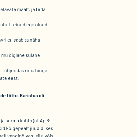
 elavate maalt, ja teda
lekohut teinud ega olnud
vriks, saab ta näha
b mu õiglane sulane
ta tühjendas oma hinge
jate eest.
e tõttu. Karistus oli
ja surma kohta (nt Ap 8:
sid kõigepealt juudid, kes
li vangipõlves, siis võis