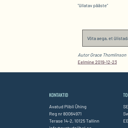
"üllatav pääste”
Võta aega, et ülista
Autor Grace Thomlinson
Eelmine 2019-12-23
KONTAKTID
TO
Avatud Piibli Ühing
SE
Reg nr 80064971
S
Terase 14-2, 10125 Tallinn
EE
info@avatudpiibel.ee