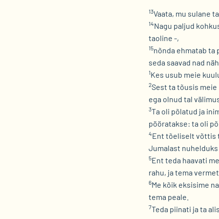
13
Vaata, mu sulane ta
14
Nagu paljud kohkusi
taoline -,
15
nõnda ehmatab ta pa
seda saavad nad näha
1
Kes usub meie kuulu
2
Sest ta tõusis meie 
ega olnud tal välimus
3
Ta oli põlatud ja in
pööratakse: ta oli p
4
Ent tõeliselt võtti
Jumalast nuhelduks 
5
Ent teda haavati me
rahu, ja tema vermete
6
Me kõik eksisime na
tema peale.
7
Teda piinati ja ta a