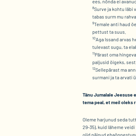
ees, nõnda ei avanu
8
Surve ja kohtu läbi 
tabas surm mu rahva
9
Temale anti haud õel
pettust ta suus.
10
Aga Issand arvas h
tulevast sugu, ta ela
11
Pärast oma hingeva
paljusid õigeks, ses
12
Sellepärast ma ann
surmani ja ta arvati 
Tänu Jumalale Jeesuse ee
tema peal, et meil oleks r
Oleme harjunud seda tutt
29-35), kuid läheme veidi 
olid näinud ebaõnnestunu