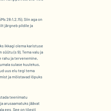
s 28:1,2,15). Siin aga on
lt järgneb pildile ja
ks ikkagi olema karistuse
 süütu (s 9). Tema valu ja
e rahu ja tervenemine,
 Jumala sulase kuulekus,
ntud uus elu tegi tema
amist ja mõistavad lõpuks
estada teenimatu
ja arusaamatuks jäävat
la ees. See on tõesti