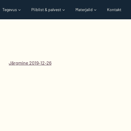
Tegevus
Piiblist & palvest
Materjalid
Kontakt
Järgmine 2019-12-26