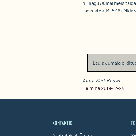
nii nagu Jumal meis täida
taevastes (Mt 5:16). Mid
Laula Jumalale kiitu
Autor Mark Keown
Eelmine 2019-12-24
KONTAKTID
TO
Avatud Piibli Ühing
SE