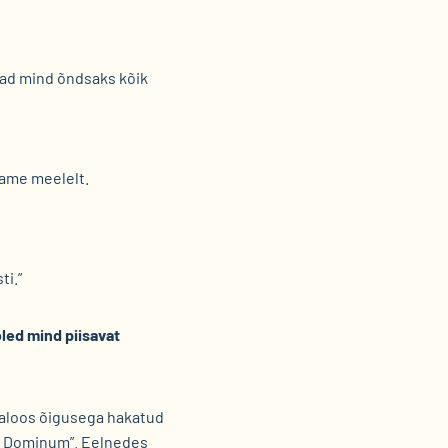
vad mind õndsaks kõik
dame meelelt.
ti.”
oled mind piisavat
jaloos õigusega hakatud
ea Dominum”. Eelnedes