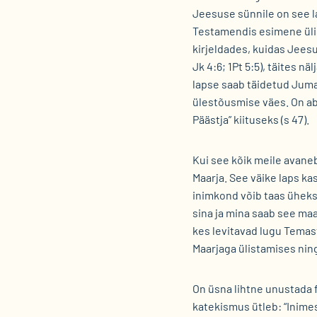
Jeesuse sünnile on see l
Testamendis esimene ülist
kirjeldades, kuidas Jees
Jk 4:6; 1Pt 5:5), täites 
lapse saab täidetud Juma
ülestõusmise väes. On ab
Päästja” kiituseks (s 47).
Kui see kõik meile avane
Maarja. See väike laps ka
inimkond võib taas üheks
sina ja mina saab see ma
kes levitavad lugu Temas
Maarjaga ülistamises ni
On üsna lihtne unustada f
katekismus ütleb: “Inime