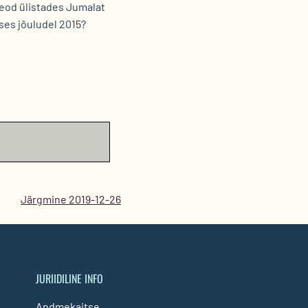
teod ülistades Jumalat
ses jõuludel 2015?
Järgmine 2019-12-26
JURIIDILINE INFO
Andmekaitse