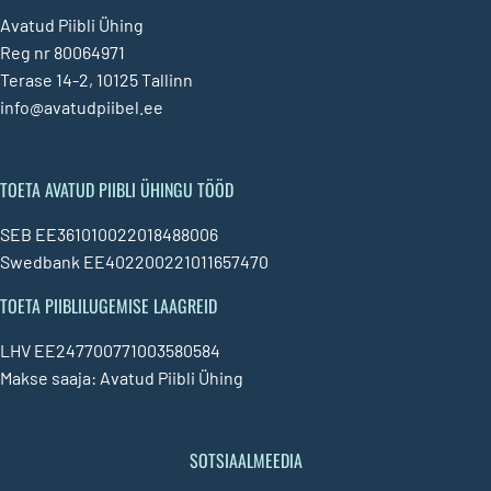
Avatud Piibli Ühing
Reg nr 80064971
Terase 14-2, 10125 Tallinn
info@avatudpiibel.ee
TOETA AVATUD PIIBLI ÜHINGU TÖÖD
SEB EE361010022018488006
Swedbank EE402200221011657470
TOETA PIIBLILUGEMISE LAAGREID
LHV EE247700771003580584
Makse saaja: Avatud Piibli Ühing
SOTSIAALMEEDIA