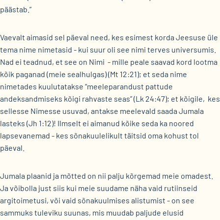
päästab.”
Vaevalt aimasid sel päeval need, kes esimest korda Jeesuse üle
tema nime nimetasid - kui suur oli see nimi terves universumis.
Nad ei teadnud, et see on Nimi - mille peale saavad kord lootma
kõik paganad (meie sealhulgas) (Mt 12:21); et seda nime
nimetades kuulutatakse “meeleparandust pattude
andeksandmiseks kõigi rahvaste seas” (Lk 24:47); et kõigile, kes
sellesse Nimesse usuvad, antakse meelevald saada Jumala
lasteks (Jh 1:12)! Ilmselt ei aimanud kõike seda ka noored
lapsevanemad - kes sõnakuulelikult täitsid oma kohust tol
päeval.
Jumala plaanid ja mõtted on nii palju kõrgemad meie omadest.
Ja võibolla just siis kui meie suudame näha vaid rutiinseid
argitoimetusi, või vaid sõnakuulmises alistumist - on see
sammuks tuleviku suunas, mis muudab paljude elusid