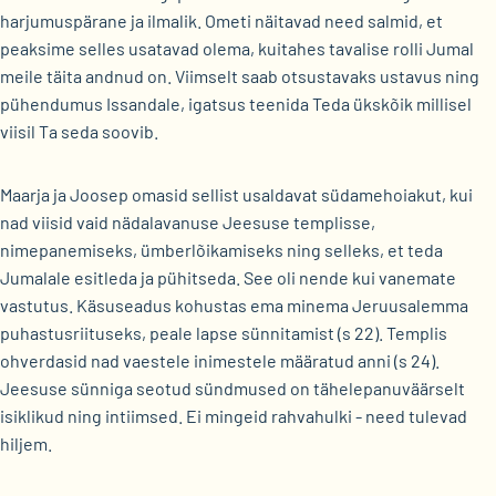
harjumuspärane ja ilmalik. Ometi näitavad need salmid, et
peaksime selles usatavad olema, kuitahes tavalise rolli Jumal
meile täita andnud on. Viimselt saab otsustavaks ustavus ning
pühendumus Issandale, igatsus teenida Teda ükskõik millisel
viisil Ta seda soovib.
Maarja ja Joosep omasid sellist usaldavat südamehoiakut, kui
nad viisid vaid nädalavanuse Jeesuse templisse,
nimepanemiseks, ümberlõikamiseks ning selleks, et teda
Jumalale esitleda ja pühitseda. See oli nende kui vanemate
vastutus. Käsuseadus kohustas ema minema Jeruusalemma
puhastusriituseks, peale lapse sünnitamist (s 22). Templis
ohverdasid nad vaestele inimestele määratud anni (s 24).
Jeesuse sünniga seotud sündmused on tähelepanuväärselt
isiklikud ning intiimsed. Ei mingeid rahvahulki - need tulevad
hiljem.