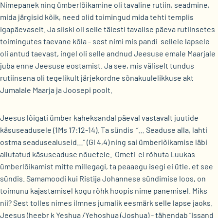
Nimepanek ning ümberlõikamine oli tavaline rutiin, seadmine,
mida järgisid kõik, need olid toimingud mida tehti templis
igapäevaselt. Ja siiski oli selle täiesti tavalise päeva rutiinsetes
toimingutes taevane kõla - sest nimi mis pandi sellele lapsele
oli antud taevast, ingel oli selle andnud Jeesuse emale Maarjale
juba enne Jeesuse eostamist. Ja see, mis väliselt tundus
rutiinsena oli tegelikult järjekordne sõnakuulelikkuse akt
Jumalale Maarja ja Joosepi poolt.
Jeesus lõigati ümber kaheksandal päeval vastavalt juutide
käsuseadusele (1Ms 17:12-14). Ta sündis “… Seaduse alla, lahti
ostma seadusealuseid…” (Gl 4,4) ning sai ümberlõikamise läbi
allutatud käsuseaduse nõuetele. Ometi ei rõhuta Luukas
ümberlõikamist mitte millegagi, ta peaaegu isegi ei ütle, et see
sündis. Samamoodi kui Ristija Johannese sündimise loos, on
toimunu kajastamisel kogu rõhk hoopis nime panemisel. Miks
nii? Sest tolles nimes ilmnes jumalik eesmärk selle lapse jaoks.
Jeesus (heebr k Yeshua /Yehoshua (Joshua) - tähendab “Issand