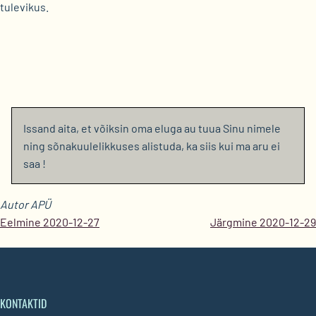
tulevikus.
Issand aita, et võiksin oma eluga au tuua Sinu nimele
ning sõnakuulelikkuses alistuda, ka siis kui ma aru ei
saa !
Autor APÜ
Eelmine 2020-12-27
Järgmine 2020-12-29
KONTAKTID