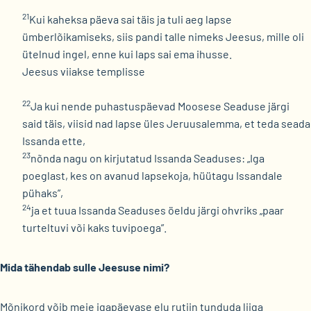
21
Kui kaheksa päeva sai täis ja tuli aeg lapse
ümberlõikamiseks, siis pandi talle nimeks Jeesus, mille oli
ütelnud ingel, enne kui laps sai ema ihusse.
Jeesus viiakse templisse
22
Ja kui nende puhastuspäevad Moosese Seaduse järgi
said täis, viisid nad lapse üles Jeruusalemma, et teda seada
Issanda ette,
23
nõnda nagu on kirjutatud Issanda Seaduses: „Iga
poeglast, kes on avanud lapsekoja, hüütagu Issandale
pühaks”,
24
ja et tuua Issanda Seaduses öeldu järgi ohvriks „paar
turteltuvi või kaks tuvipoega”.
Mida tähendab sulle Jeesuse nimi?
Mõnikord võib meie igapäevase elu rutiin tunduda liiga