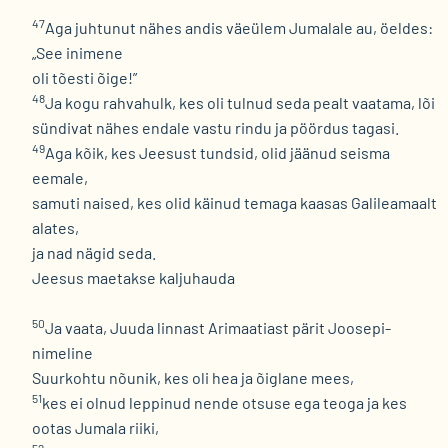
47
Aga juhtunut nähes andis väeülem Jumalale au, öeldes:
„See inimene
oli tõesti õige!”
48
Ja kogu rahvahulk, kes oli tulnud seda pealt vaatama, lõi
sündivat nähes endale vastu rindu ja pöördus tagasi.
49
Aga kõik, kes Jeesust tundsid, olid jäänud seisma
eemale,
samuti naised, kes olid käinud temaga kaasas Galileamaalt
alates,
ja nad nägid seda.
Jeesus maetakse kaljuhauda
50
Ja vaata, Juuda linnast Arimaatiast pärit Joosepi-
nimeline
Suurkohtu nõunik, kes oli hea ja õiglane mees,
51
kes ei olnud leppinud nende otsuse ega teoga ja kes
ootas Jumala riiki,