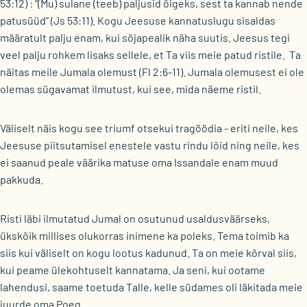
53:12) : “(Mu) sulane (teeb) paljusid õigeks, sest ta kannab nende
patusüüd” (Js 53:11). Kogu Jeesuse kannatuslugu sisaldas
määratult palju enam, kui sõjapealik näha suutis. Jeesus tegi
veel palju rohkem lisaks sellele, et Ta viis meie patud ristile. Ta
näitas meile Jumala olemust (Fl 2:6-11). Jumala olemusest ei ole
olemas sügavamat ilmutust, kui see, mida näeme ristil.
Väliselt näis kogu see triumf otsekui tragöödia - eriti neile, kes
Jeesuse piitsutamisel enestele vastu rindu lõid ning neile, kes
ei saanud peale väärika matuse oma Issandale enam muud
pakkuda.
Risti läbi ilmutatud Jumal on osutunud usaldusväärseks,
ükskõik millises olukorras inimene ka poleks. Tema toimib ka
siis kui väliselt on kogu lootus kadunud. Ta on meie kõrval siis,
kui peame ülekohtuselt kannatama. Ja seni, kui ootame
lahendusi, saame toetuda Talle, kelle südames oli läkitada meie
juurde oma Poeg.