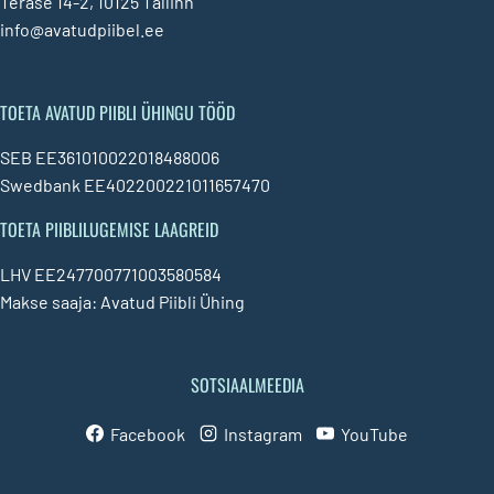
Terase 14-2, 10125 Tallinn
info@avatudpiibel.ee
TOETA AVATUD PIIBLI ÜHINGU TÖÖD
SEB EE361010022018488006
Swedbank EE402200221011657470
TOETA PIIBLILUGEMISE LAAGREID
LHV EE247700771003580584
Makse saaja: Avatud Piibli Ühing
SOTSIAALMEEDIA
Facebook
Instagram
YouTube