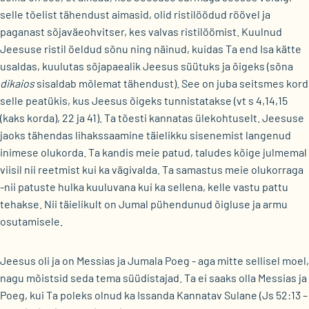
selle tõelist tähendust aimasid, olid ristilöödud röövel ja
paganast sõjaväeohvitser, kes valvas ristilöömist. Kuulnud
Jeesuse ristil öeldud sõnu ning näinud, kuidas Ta end Isa kätte
usaldas, kuulutas sõjapaealik Jeesus süütuks ja õigeks (sõna
dikaios
sisaldab mõlemat tähendust). See on juba seitsmes kord
selle peatükis, kus Jeesus õigeks tunnistatakse (vt s 4,14,15
(kaks korda), 22 ja 41). Ta tõesti kannatas ülekohtuselt. Jeesuse
jaoks tähendas lihakssaamine täielikku sisenemist langenud
inimese olukorda. Ta kandis meie patud, taludes kõige julmemal
viisil nii reetmist kui ka vägivalda. Ta samastus meie olukorraga
-nii patuste hulka kuuluvana kui ka sellena, kelle vastu pattu
tehakse. Nii täielikult on Jumal pühendunud õigluse ja armu
osutamisele.
Jeesus oli ja on Messias ja Jumala Poeg - aga mitte sellisel moel,
nagu mõistsid seda tema süüdistajad. Ta ei saaks olla Messias ja
Poeg, kui Ta poleks olnud ka Issanda Kannatav Sulane (Js 52:13 –