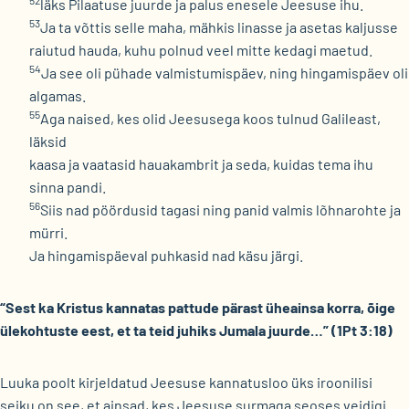
52
läks Pilaatuse juurde ja palus enesele Jeesuse ihu.
53
Ja ta võttis selle maha, mähkis linasse ja asetas kaljusse
raiutud hauda, kuhu polnud veel mitte kedagi maetud.
54
Ja see oli pühade valmistumispäev, ning hingamispäev oli
algamas.
55
Aga naised, kes olid Jeesusega koos tulnud Galileast,
läksid
kaasa ja vaatasid hauakambrit ja seda, kuidas tema ihu
sinna pandi.
56
Siis nad pöördusid tagasi ning panid valmis lõhnarohte ja
mürri.
Ja hingamispäeval puhkasid nad käsu järgi.
“Sest ka Kristus kannatas pattude pärast üheainsa korra, õige
ülekohtuste eest, et ta teid juhiks Jumala juurde…” (1Pt 3:18)
Luuka poolt kirjeldatud Jeesuse kannatusloo üks iroonilisi
seiku on see, et ainsad, kes Jeesuse surmaga seoses veidigi