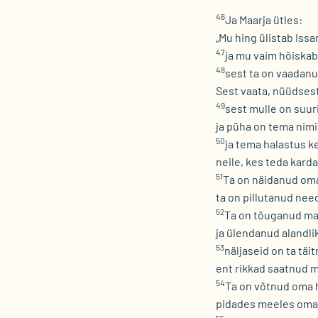
46
Ja Maarja ütles:
„Mu hing ülistab Iss
47
ja mu vaim hõiskab
48
sest ta on vaadanu
Sest vaata, nüüdses
49
sest mulle on suuri
ja püha on tema nimi
50
ja tema halastus k
neile, kes teda kard
51
Ta on näidanud oma
ta on pillutanud ne
52
Ta on tõuganud ma
ja ülendanud alandli
53
näljaseid on ta tä
ent rikkad saatnud m
54
Ta on võtnud oma h
pidades meeles oma 