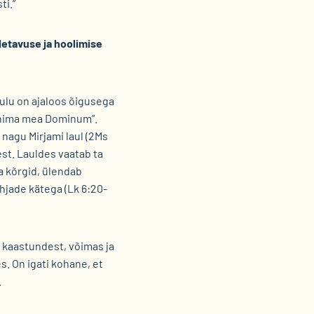
ti.”
idetavuse ja hoolimise
ulu on ajaloos õigusega
 anima mea Dominum”.
agu Mirjami laul (2Ms
est. Lauldes vaatab ta
a kõrgid, ülendab
ühjade kätega (Lk 6:20-
 kaastundest, võimas ja
. On igati kohane, et
.