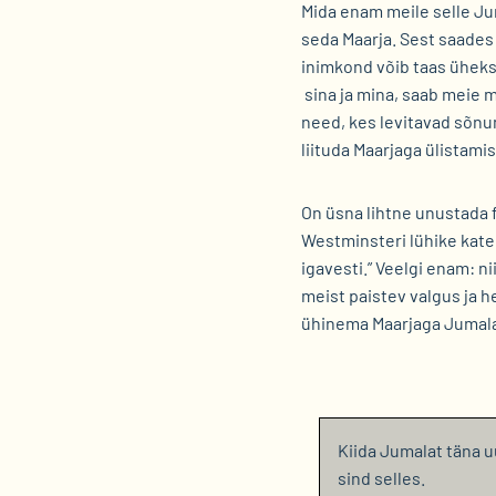
Mida enam meile selle Ju
seda Maarja. Sest saades
inimkond võib taas üheks
sina ja mina, saab meie 
need, kes levitavad sõn
liituda Maarjaga ülistam
On üsna lihtne unustada f
Westminsteri lühike kat
igavesti.” Veelgi enam: n
meist paistev valgus ja h
ühinema Maarjaga Jumala
Kiida Jumalat täna u
sind selles.