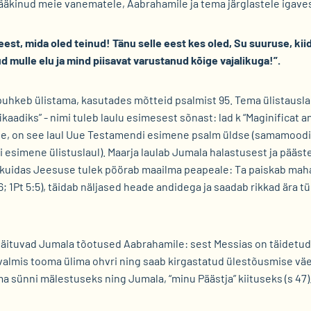
ääkinud meie vanematele, Aabrahamile ja tema järglastele igaves
eest, mida oled teinud! Tänu selle eest kes oled, Su suuruse, ki
d mulle elu ja mind piisavat varustanud kõige vajalikuga!”.
puhkeb ülistama, kasutades mõtteid psalmist 95. Tema ülistausla
kaadiks” - nimi tuleb laulu esimesest sõnast: lad k “Maginificat
e, on see laul Uue Testamendi esimene psalm üldse (samamoodi n
i esimene ülistuslaul). Maarja laulab Jumala halastusest ja pääst
, kuidas Jeesuse tulek pöörab maailma peapeale: Ta paiskab mah
6; 1Pt 5:5), täidab näljased heade andidega ja saadab rikkad ära t
 täituvad Jumala tõotused Aabrahamile: sest Messias on täidetud
valmis tooma ülima ohvri ning saab kirgastatud ülestõusmise väes
a sünni mälestuseks ning Jumala, “minu Päästja” kiituseks (s 47)