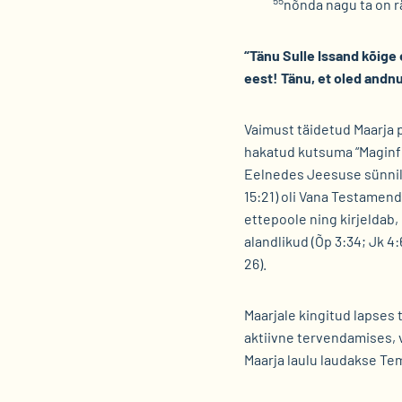
55
nõnda nagu ta on r
“Tänu Sulle Issand kõige 
eest! Tänu, et oled andnu
Vaimust täidetud Maarja 
hakatud kutsuma “Maginfi
Eelnedes Jeesuse sünnil
15:21) oli Vana Testamend
ettepoole ning kirjeldab
alandlikud (Õp 3:34; Jk 4:
26).
Maarjale kingitud lapses
aktiivne tervendamises, 
Maarja laulu laudakse Tem