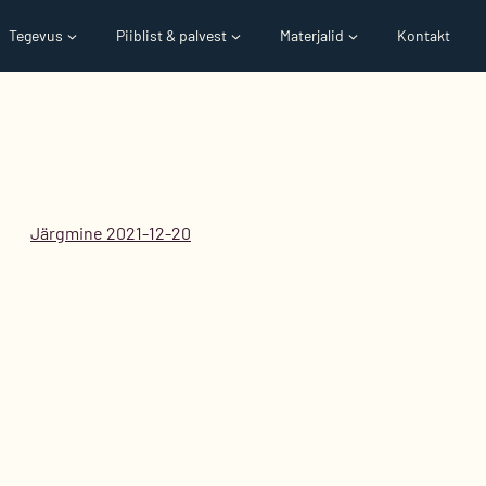
Tegevus
Piiblist & palvest
Materjalid
Kontakt
Järgmine 2021-12-20