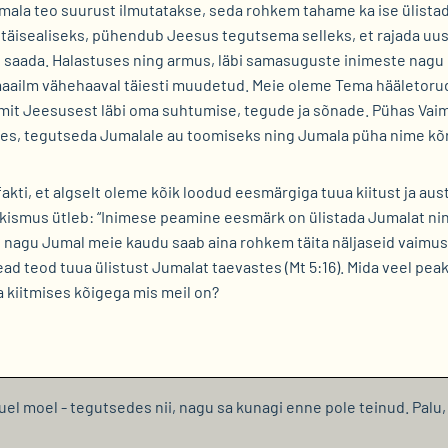
mala teo suurust ilmutatakse, seda rohkem tahame ka ise ülista
 täisealiseks, pühendub Jeesus tegutsema selleks, et rajada uu
 saada. Halastuses ning armus, läbi samasuguste inimeste nagu ol
maailm vähehaaval täiesti muudetud. Meie oleme Tema hääletorud,
umit Jeesusest läbi oma suhtumise, tegude ja sõnade. Pühas Va
ises, tegutseda Jumalale au toomiseks ning Jumala püha nime kõ
akti, et algselt oleme kõik loodud eesmärgiga tuua kiitust ja aus
ekismus ütleb: “Inimese peamine eesmärk on ülistada Jumalat n
ii nagu Jumal meie kaudu saab aina rohkem täita näljaseid vaimus 
ead teod tuua ülistust Jumalat taevastes (Mt 5:16). Mida veel pe
 kiitmises kõigega mis meil on?
uel moel - tegutsedes nii, nagu sa kunagi enne pole teinud. Palu,