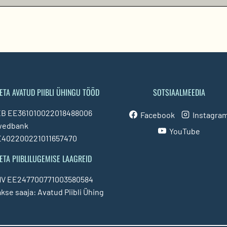
ETA AVATUD PIIBLI ÜHINGU TÖÖD
SOTSIAALMEEDIA
B EE361010022018488006
Facebook
Instagra
wedbank
YouTube
402200221011657470
ETA PIIBLILUGEMISE LAAGREID
V EE247700771003580584
kse saaja: Avatud Piibli Ühing