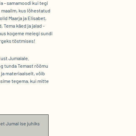
da - samamoodi kui tegi
s maailm, kus lõhestatud
id Maarja ja Elisabet,
 Tema käed ja jalad -
imus kogeme meiegi sundi
rgeks tõstmises!
tust Jumalale.
ing tunda Temast rõõmu
ja materiaalselt, võib
aksime tegema, kui mitte
 et Jumal ise juhiks