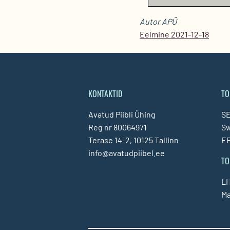
Autor APÜ
Eelmine 2021-12-18
KONTAKTID
TO
Avatud Piibli Ühing
SE
Reg nr 80064971
S
Terase 14-2, 10125 Tallinn
EE
info@avatudpiibel.ee
TO
LH
Ma