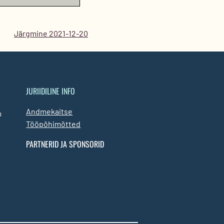
Järgmine 2021-12-20
JURIIDILINE INFO
Andmekaitse
m
Tööpõhimõtted
PARTNERID JA SPONSORID