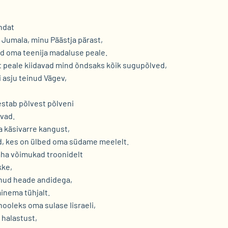
andat
 Jumala, minu Päästja pärast,
d oma teenija madaluse peale.
t peale kiidavad mind õndsaks kõik sugupõlved,
 asju teinud Vägev,
estab põlvest põlveni
avad.
 käsivarre kangust,
ed, kes on ülbed oma südame meelelt.
ha võimukad troonidelt
kke,
itnud heade andidega,
inema tühjalt.
ooleks oma sulase Iisraeli,
halastust,