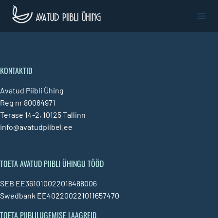
Skip
to
content
KONTAKTID
Avatud Piibli Ühing
Reg nr 80064971
Terase 14-2, 10125 Tallinn
info@avatudpiibel.ee
TOETA AVATUD PIIBLI ÜHINGU TÖÖD
SEB EE361010022018488006
Swedbank EE402200221011657470
TOETA PIIBLILUGEMISE LAAGREID