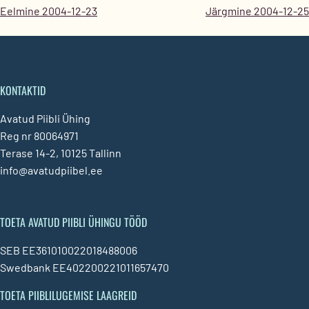
Eelmine 2004-12-23
Järgmine 2004-12-25
KONTAKTID
Avatud Piibli Ühing
Reg nr 80064971
Terase 14-2, 10125 Tallinn
info@avatudpiibel.ee
TOETA AVATUD PIIBLI ÜHINGU TÖÖD
SEB EE361010022018488006
Swedbank EE402200221011657470
TOETA PIIBLILUGEMISE LAAGREID