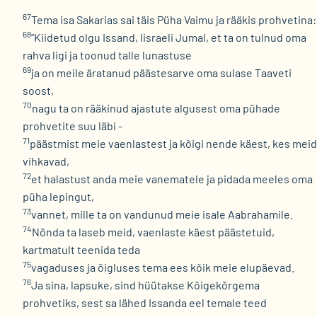
67
Tema isa Sakarias sai täis Püha Vaimu ja rääkis prohvetina:
68
"Kiidetud olgu Issand, Iisraeli Jumal, et ta on tulnud oma
rahva ligi ja toonud talle lunastuse
69
ja on meile äratanud päästesarve oma sulase Taaveti
soost,
70
nagu ta on rääkinud ajastute algusest oma pühade
prohvetite suu läbi -
71
päästmist meie vaenlastest ja kõigi nende käest, kes meid
vihkavad,
72
et halastust anda meie vanematele ja pidada meeles oma
püha lepingut,
73
vannet, mille ta on vandunud meie isale Aabrahamile.
74
Nõnda ta laseb meid, vaenlaste käest päästetuid,
kartmatult teenida teda
75
vagaduses ja õigluses tema ees kõik meie elupäevad.
76
Ja sina, lapsuke, sind hüütakse Kõigekõrgema
prohvetiks, sest sa lähed Issanda eel temale teed