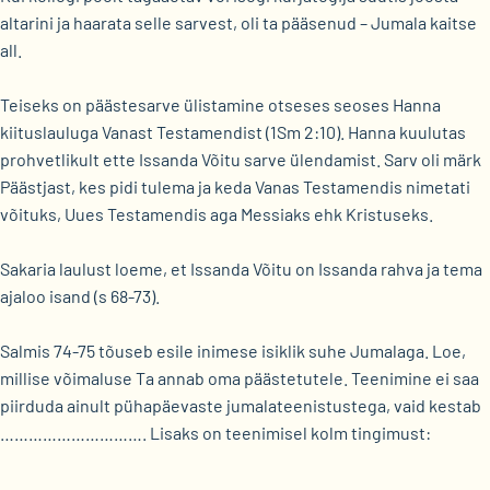
altarini ja haarata selle sarvest, oli ta pääsenud – Jumala kaitse
all.
Teiseks on päästesarve ülistamine otseses seoses Hanna
kiituslauluga Vanast Testamendist (1Sm 2:10). Hanna kuulutas
prohvetlikult ette Issanda Võitu sarve ülendamist. Sarv oli märk
Päästjast, kes pidi tulema ja keda Vanas Testamendis nimetati
võituks, Uues Testamendis aga Messiaks ehk Kristuseks.
Sakaria laulust loeme, et Issanda Võitu on Issanda rahva ja tema
ajaloo isand (s 68-73).
Salmis 74-75 tõuseb esile inimese isiklik suhe Jumalaga. Loe,
millise võimaluse Ta annab oma päästetutele. Teenimine ei saa
piirduda ainult pühapäevaste jumalateenistustega, vaid kestab
…………………………. Lisaks on teenimisel kolm tingimust:
…………………,