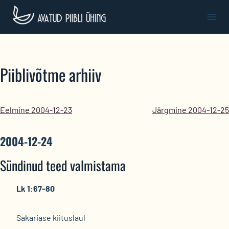
Skip
to
content
Piiblivõtme arhiiv
Eelmine 2004-12-23
Järgmine 2004-12-25
2004-12-24
Sündinud teed valmistama
Lk 1:67-80
Sakariase kiituslaul