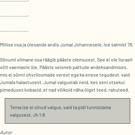
…………………,
………………….
Millise osa ja ülesande andis Jumal Johannesele, loe salmist 76.
Sõnumi viimane osa räägib pääste olemusest. See ei ole Iisraeli
võit vaenlaste üle. Pääste seisneb pattude andeksandmises,
mis ei sünni ohvriloomade verest ega ka enese tegudest, vaid
Jumala halastusest. Jumal valgustab neid, kes seni otsekui
pimeduses kobasid, et nad võiksid näha õiget teed, rahuteed.
Tema ise ei olnud valgus, vaid ta pidi tunnistama
valgusest. Jh 1:8
Autor