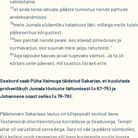
valmistama,
77
et anda tema rahvale pääste tunnetus nende pattude
andeksandmises
78
meie Jumala südamliku halastuse läbi, millega meile tuleb
päikesetõus kõrgustest.
79
See paistab nende peale, kes elavad pimeduses ja
surmavarjus, see suunab meie jalgu rahuteele."
80
Aga lapsuke kasvas ja sai tugevaks vaimus. Ja ta oli
kõrbes selle päevani, mil ta astus Iisraeli ette.
Seekord saab Püha Vaimuga täidetud Sakarias, et kuulutada
prohvetlikult Jumala tõotuste täitumisest (s 67-75) ja
Johannese osast selles (s 76-79).
Päästesarv Sakariase laulus on kõigepealt seotud Vana
Testamendi ohvriteenistuse korralduse ja Seadusega. Templi
altar oli varustatud sarvedega. Sarv oli väe ja pääste sümboliks.
Kui kellegi poolt tagaaetav või isegi kurjategija suutis joosta