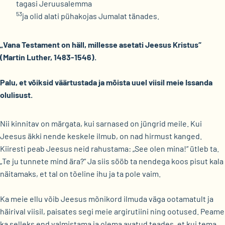
tagasi Jeruusalemma
53
ja olid alati pühakojas Jumalat tänades.
„Vana Testament on häll, millesse asetati Jeesus Kristus“
(Martin Luther, 1483-1546).
Palu, et võiksid väärtustada ja mõista uuel viisil meie Issanda
olulisust.
Nii kinnitav on märgata, kui sarnased on jüngrid meile. Kui
Jeesus äkki nende keskele ilmub, on nad hirmust kanged.
Kiiresti peab Jeesus neid rahustama: „See olen mina!“ ütleb ta.
„Te ju tunnete mind ära?“ Ja siis sööb ta nendega koos pisut kala
näitamaks, et tal on tõeline ihu ja ta pole vaim.
Ka meie ellu võib Jeesus mõnikord ilmuda väga ootamatult ja
häirival viisil, paisates segi meie argirutiini ning ootused. Peame
ka selleks end valmistama ja olema avatud teades, et kui tema