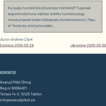
Kui palju tunned ülestõusmise tõendeid? Tugevad
argumendid koos väelise isikliku tunnistusega
moodustavad ümberlükkamatu kombinatsiooni. Palu,
et Tema ise sind juhendaks.
Autor Andrew Clark
Eelmine 2005-03-28
Järgmine 2005-03-30
KONTAKTID
Avatud Piibli Ühing
Reg nr 80064971
Terase 14-2, 10125 Tallinn
info@avatudpiibel.ee