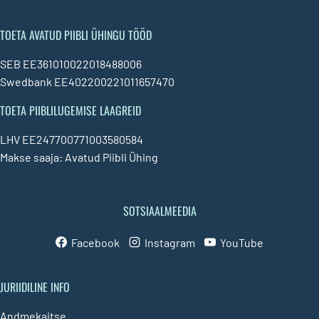
TOETA AVATUD PIIBLI ÜHINGU TÖÖD
SEB EE361010022018488006
Swedbank EE402200221011657470
TOETA PIIBLILUGEMISE LAAGREID
LHV EE247700771003580584
Makse saaja: Avatud Piibli Ühing
SOTSIAALMEEDIA
Facebook
Instagram
YouTube
JURIIDILINE INFO
Andmekaitse