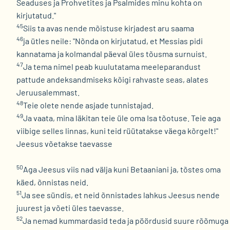
Seaduses ja Prohvetites ja Psalmides minu kohta on
kirjutatud."
45
Siis ta avas nende mõistuse kirjadest aru saama
46
ja ütles neile: "Nõnda on kirjutatud, et Messias pidi
kannatama ja kolmandal päeval üles tõusma surnuist.
47
Ja tema nimel peab kuulutatama meeleparandust
pattude andeksandmiseks kõigi rahvaste seas, alates
Jeruusalemmast.
48
Teie olete nende asjade tunnistajad.
49
Ja vaata, mina läkitan teie üle oma Isa tõotuse. Teie aga
viibige selles linnas, kuni teid rüütatakse väega kõrgelt!"
Jeesus võetakse taevasse
50
Aga Jeesus viis nad välja kuni Betaaniani ja, tõstes oma
käed, õnnistas neid.
51
Ja see sündis, et neid õnnistades lahkus Jeesus nende
juurest ja võeti üles taevasse.
52
Ja nemad kummardasid teda ja pöördusid suure rõõmuga