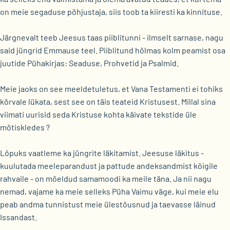
on meie segaduse põhjustaja, siis toob ta kiiresti ka kinnituse.
Järgnevalt teeb Jeesus taas piiblitunni - ilmselt sarnase, nagu
said jüngrid Emmause teel. Piiblitund hõlmas kolm peamist osa
juutide Pühakirjas: Seaduse, Prohvetid ja Psalmid.
Meie jaoks on see meeldetuletus, et Vana Testamenti ei tohiks
kõrvale lükata, sest see on täis teateid Kristusest. Millal sina
viimati uurisid seda Kristuse kohta käivate tekstide üle
mõtiskledes ?
Lõpuks vaatleme ka jüngrite läkitamist. Jeesuse läkitus -
kuulutada meeleparandust ja pattude andeksandmist kõigile
rahvaile - on mõeldud samamoodi ka meile täna. Ja nii nagu
nemad, vajame ka meie selleks Püha Vaimu väge, kui meie elu
peab andma tunnistust meie ülestõusnud ja taevasse läinud
Issandast.