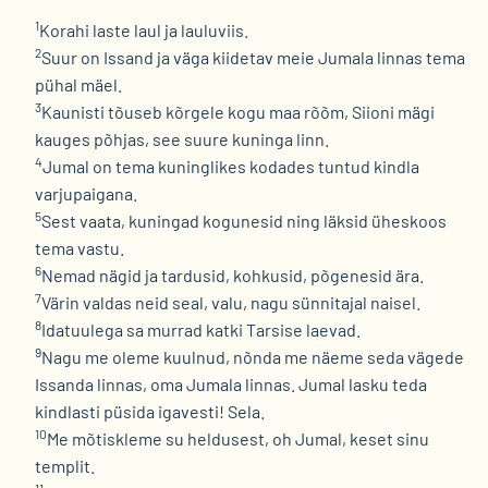
1
Korahi laste laul ja lauluviis.
2
Suur on Issand ja väga kiidetav meie Jumala linnas tema
pühal mäel.
3
Kaunisti tõuseb kõrgele kogu maa rõõm, Siioni mägi
kauges põhjas, see suure kuninga linn.
4
Jumal on tema kuninglikes kodades tuntud kindla
varjupaigana.
5
Sest vaata, kuningad kogunesid ning läksid üheskoos
tema vastu.
6
Nemad nägid ja tardusid, kohkusid, põgenesid ära.
7
Värin valdas neid seal, valu, nagu sünnitajal naisel.
8
Idatuulega sa murrad katki Tarsise laevad.
9
Nagu me oleme kuulnud, nõnda me näeme seda vägede
Issanda linnas, oma Jumala linnas. Jumal lasku teda
kindlasti püsida igavesti! Sela.
10
Me mõtiskleme su heldusest, oh Jumal, keset sinu
templit.