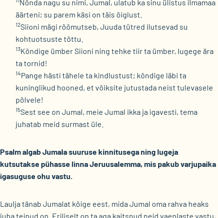
11
Nõnda nagu su nimi, Jumal, ulatub ka sinu ülistus ilmamaa
äärteni; su parem käsi on täis õiglust.
12
Siioni mägi rõõmutseb, Juuda tütred ilutsevad su
kohtuotsuste tõttu.
13
Kõndige ümber Siioni ning tehke tiir ta ümber, lugege ära
ta tornid!
14
Pange hästi tähele ta kindlustust; kõndige läbi ta
kuninglikud hooned, et võiksite jutustada neist tulevasele
põlvele!
15
Sest see on Jumal, meie Jumal ikka ja igavesti, tema
juhatab meid surmast üle.
Psalm algab Jumala suuruse kinnitusega ning lugeja
kutsutakse pühasse linna Jeruusalemma, mis pakub varjupaika
igasuguse ohu vastu.
Laulja tänab Jumalat kõige eest, mida Jumal oma rahva heaks
juba teinud on. Eriliselt on ta aga kaitsnud neid vaenlaste vastu,