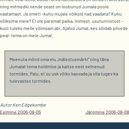
ning mitmedki nende seast on loobunud Jumala poole
vaatamast. Ja ometi –kuhu mujale võiksid nad vaadata? Kuhu
võiksime meie? EI ole paremat paika, inimest, usutunnistust –
kust tuleks meile võimsam abi. Ajaloo Jumal, kes sõidab pilvede
peal- tema on meie Jumal.
Meenuta mõnd oma elu „mälestusmärki“ ning täna
Jumalat tema hoidmise ja kaitse eest eelnenud
tormides. Palu, et su usk võiks kasvada ja olla tugev ka
tulevastes tormides.
Autor Ken Edgekombe
Eelmine 2006-08-05
Järgmine 2006-08-08