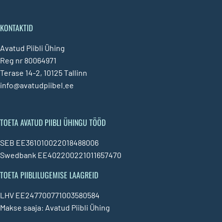
KONTAKTID
Avatud Piibli Ühing
Reg nr 80064971
Terase 14-2, 10125 Tallinn
info@avatudpiibel.ee
TOETA AVATUD PIIBLI ÜHINGU TÖÖD
SEB EE361010022018488006
Swedbank EE402200221011657470
TOETA PIIBLILUGEMISE LAAGREID
LHV EE247700771003580584
Makse saaja: Avatud Piibli Ühing