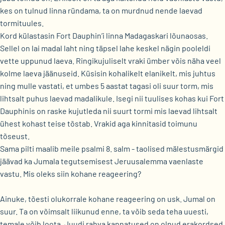
kes on tulnud linna ründama, ta on murdnud nende laevad
tormituules.
Kord külastasin Fort Dauphin’i linna Madagaskari lõunaosas.
Sellel on lai madal laht ning täpsel lahe keskel nägin pooleldi
vette uppunud laeva. Ringikujuliselt vraki ümber võis näha veel
kolme laeva jäänuseid. Küsisin kohalikelt elanikelt, mis juhtus
ning mulle vastati, et umbes 5 aastat tagasi oli suur torm, mis
lihtsalt puhus laevad madalikule. Isegi nii tuulises kohas kui Fort
Dauphinis on raske kujutleda nii suurt tormi mis laevad lihtsalt
ühest kohast teise tõstab. Vrakid aga kinnitasid toimunu
tõseust.
Sama pilti maalib meile psalmi 8. salm - taolised mälestusmärgid
jäävad ka Jumala tegutsemisest Jeruusalemma vaenlaste
vastu. Mis oleks siin kohane reageering?
Ainuke, tõesti olukorrale kohane reageering on usk. Jumal on
suur. Ta on võimsalt liikunud enne, ta võib seda teha uuesti,
temale võib loota. Juudi rahva kannatused on olnud erakordsed,