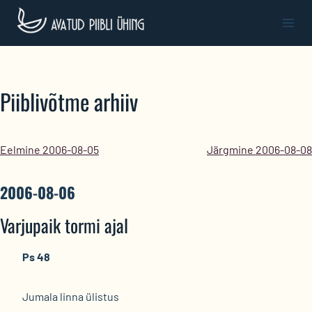
Skip
to
content
Piiblivõtme arhiiv
Eelmine 2006-08-05
Järgmine 2006-08-08
2006-08-06
Varjupaik tormi ajal
Ps 48
Jumala linna ülistus