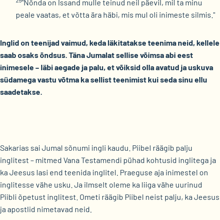
25
"Nõnda on Issand mulle teinud neil päevil, mil ta minu
peale vaatas, et võtta ära häbi, mis mul oli inimeste silmis."
Inglid on teenijad vaimud, keda läkitatakse teenima neid, kellele
saab osaks õndsus. Täna Jumalat sellise võimsa abi eest
inimesele – läbi aegade ja palu, et võiksid olla avatud ja uskuva
südamega vastu võtma ka sellist teenimist kui seda sinu ellu
saadetakse.
Sakarias sai Jumal sõnumi ingli kaudu. Piibel räägib palju
inglitest – mitmed Vana Testamendi pühad kohtusid inglitega ja
ka Jeesus lasi end teenida inglitel. Praeguse aja inimestel on
inglitesse vähe usku. Ja ilmselt oleme ka liiga vähe uurinud
Piibli õpetust inglitest. Ometi räägib Piibel neist palju, ka Jeesus
ja apostlid nimetavad neid.