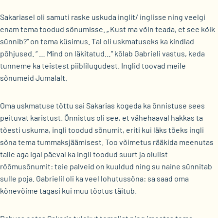
Sakariasel oli samuti raske uskuda inglit/ inglisse ning veelgi
enam tema toodud sõnumisse. „ Kust ma võin teada, et see kõik
sünnib?“ on tema küsimus. Tal oli uskmatuseks ka kindlad
põhjused. “ … Mind on läkitatud…“ kõlab Gabrieli vastus, keda
tunneme ka teistest piiblilugudest. Inglid toovad meile
sõnumeid Jumalalt.
Oma uskmatuse tõttu sai Sakarias kogeda ka õnnistuse sees
peituvat karistust. Õnnistus oli see, et vähehaaval hakkas ta
tõesti uskuma, ingli toodud sõnumit, eriti kui läks tõeks ingli
sõna tema tummaksjäämisest. Too võimetus rääkida meenutas
talle aga igal päeval ka ingli toodud suurt ja olulist
rõõmusõnumit: teie palveid on kuuldud ning su naine sünnitab
sulle poja. Gabrielil oli ka veel lohutussõna: sa saad oma
kõnevõime tagasi kui muu tõotus täitub.