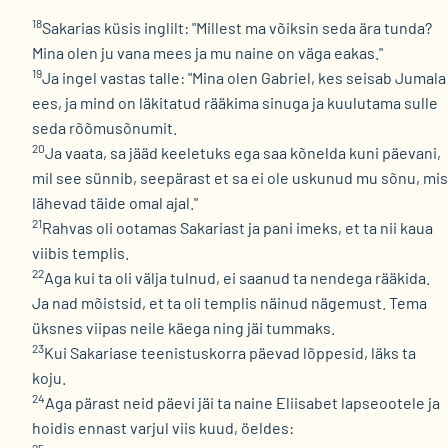
18
Sakarias küsis inglilt: "Millest ma võiksin seda ära tunda?
Mina olen ju vana mees ja mu naine on väga eakas."
19
Ja ingel vastas talle: "Mina olen Gabriel, kes seisab Jumala
ees, ja mind on läkitatud rääkima sinuga ja kuulutama sulle
seda rõõmusõnumit.
20
Ja vaata, sa jääd keeletuks ega saa kõnelda kuni päevani,
mil see sünnib, seepärast et sa ei ole uskunud mu sõnu, mis
lähevad täide omal ajal."
21
Rahvas oli ootamas Sakariast ja pani imeks, et ta nii kaua
viibis templis.
22
Aga kui ta oli välja tulnud, ei saanud ta nendega rääkida.
Ja nad mõistsid, et ta oli templis näinud nägemust. Tema
üksnes viipas neile käega ning jäi tummaks.
23
Kui Sakariase teenistuskorra päevad lõppesid, läks ta
koju.
24
Aga pärast neid päevi jäi ta naine Eliisabet lapseootele ja
hoidis ennast varjul viis kuud, öeldes: