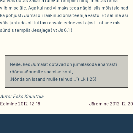
Rahvas ootas Sakaria tulekut templist ning imestas tema
viibimise üle. Aga kui nad viimaks teda nägid, siis mõistsid nad
ka põhjust: Jumal oli rääkinud oma teenija vastu. Et selline asi
võis juhtuda, oli tuttav rahvale eelnevast ajast – nt see mis
sündis templis Jesajaga ( vt Js 6:1 )
Neile, kes Jumalat ootavad on jumalakoda enamasti
rõõmusõnumite saamise koht.
„Nõnda on Issand mulle teinud…“ ( Lk 1:25)
Autor Esko Knuuttila
Eelmine 2012-12-18
Järgmine 2012-12-20