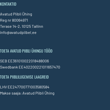
KONTAKTID
Avatud Piibli Ühing
Reg nr 80064971
Terase 14-2, 10125 Tallinn
info@avatudpiibel.ee
TOETA AVATUD PIIBLI ÜHINGU TÖÖD
SEB EE361010022018488006
Swedbank EE402200221011657470
TOETA PIIBLILUGEMISE LAAGREID
LHV EE247700771003580584
Makse saaja: Avatud Piibli Ühing