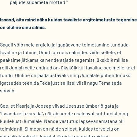
paljude südamete mõtted."
Issand, aita mind näha kuidas tavaliste argitoimetuste tegemine
on oluline sinu silmis.
Sageli võib meie argielu ja igapäevane toimetamine tunduda
tavaline ja tühine. Ometi on neis salmides viide sellele, et
peaksime jätkama ka nende asjade tegemist, ükskõik millise
rolli Jumal meile andnud on, ükskõik kui tavaline see meile ka ei
tundu. Oluline on jääda ustavaks ning Jumalale pühendunuks,
igatsedes teenida Teda just sellisel viisil nagu Tema seda
soovib.
See, et Maarja ja Joosep viivad Jeesuse ümberlõigata ja
“Issanda ette seada”, näitab nende usaldavat suhtumist ning
kuulekust Jumalale. Nende vastutus lapsevanematena oli
toimida nii. Siimeon on näide sellest, kuidas terve elu on
võimalik hoolikalt Jumalat järgida tegemata midagi