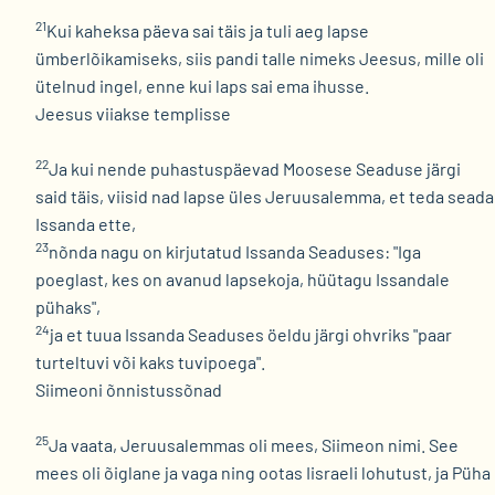
21
Kui kaheksa päeva sai täis ja tuli aeg lapse
ümberlõikamiseks, siis pandi talle nimeks Jeesus, mille oli
ütelnud ingel, enne kui laps sai ema ihusse.
Jeesus viiakse templisse
22
Ja kui nende puhastuspäevad Moosese Seaduse järgi
said täis, viisid nad lapse üles Jeruusalemma, et teda seada
Issanda ette,
23
nõnda nagu on kirjutatud Issanda Seaduses: "Iga
poeglast, kes on avanud lapsekoja, hüütagu Issandale
pühaks",
24
ja et tuua Issanda Seaduses öeldu järgi ohvriks "paar
turteltuvi või kaks tuvipoega".
Siimeoni õnnistussõnad
25
Ja vaata, Jeruusalemmas oli mees, Siimeon nimi. See
mees oli õiglane ja vaga ning ootas Iisraeli lohutust, ja Püha