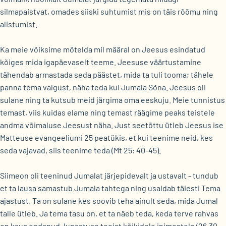
silmapaistvat, omades siiski suhtumist mis on täis rõõmu ning
alistumist.
Ka meie võiksime mõtelda mil määral on Jeesus esindatud
kõiges mida igapäevaselt teeme. Jeesuse väärtustamine
tähendab armastada seda päästet, mida ta tuli tooma; tähele
panna tema valgust, näha teda kui Jumala Sõna. Jeesus oli
sulane ning ta kutsub meid järgima oma eeskuju. Meie tunnistus
temast, viis kuidas elame ning temast räägime peaks teistele
andma võimaluse Jeesust näha. Just seetõttu ütleb Jeesus ise
Matteuse evangeeliumi 25 peatükis, et kui teenime neid, kes
seda vajavad, siis teenime teda (Mt 25: 40-45).
Siimeon oli teeninud Jumalat järjepidevalt ja ustavalt - tundub
et ta lausa samastub Jumala tahtega ning usaldab täiesti Tema
ajastust. Ta on sulane kes soovib teha ainult seda, mida Jumal
talle ütleb. Ja tema tasu on, et ta näeb teda, keda terve rahvas
on kaua oodanud, lunastuse toojat kõikidele inimestele (26,30-