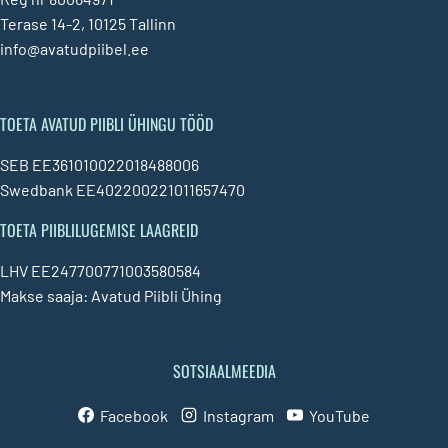
Terase 14-2, 10125 Tallinn
info@avatudpiibel.ee
TOETA AVATUD PIIBLI ÜHINGU TÖÖD
SEB EE361010022018488006
Swedbank EE402200221011657470
TOETA PIIBLILUGEMISE LAAGREID
LHV EE247700771003580584
Makse saaja: Avatud Piibli Ühing
SOTSIAALMEEDIA
Facebook
Instagram
YouTube