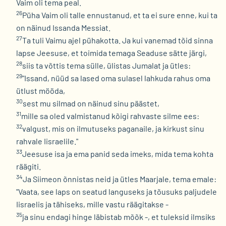
Vaim oli tema peal.
26
Püha Vaim oli talle ennustanud, et ta ei sure enne, kui ta
on näinud Issanda Messiat.
27
Ta tuli Vaimu ajel pühakotta. Ja kui vanemad tõid sinna
lapse Jeesuse, et toimida temaga Seaduse sätte järgi,
28
siis ta võttis tema sülle, ülistas Jumalat ja ütles:
29
"Issand, nüüd sa lased oma sulasel lahkuda rahus oma
ütlust mööda,
30
sest mu silmad on näinud sinu päästet,
31
mille sa oled valmistanud kõigi rahvaste silme ees:
32
valgust, mis on ilmutuseks paganaile, ja kirkust sinu
rahvale Iisraelile."
33
Jeesuse isa ja ema panid seda imeks, mida tema kohta
räägiti.
34
Ja Siimeon õnnistas neid ja ütles Maarjale, tema emale:
"Vaata, see laps on seatud languseks ja tõusuks paljudele
Iisraelis ja tähiseks, mille vastu räägitakse -
35
ja sinu endagi hinge läbistab mõõk -, et tuleksid ilmsiks