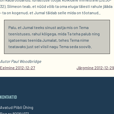
32). Siimeon teab, et nüüd võib ta oma eluga täiesti rahule jääda
- ta on kogenud, et Jumal täidab selle mida on tõotanud..
Palu, et Jumal teeks sinust astja mis on Tema
teenistuses, rahul kõigega, mida Ta teha palub ning
igatsemas teenida Jumalat, tehes Tema nime
teatavaks just sel viisil nagu Tema seda soovib.
Autor Paul Woodbridge
Eelmine 2012-12-27
Järgmine 2012-12-29
KONTAKTID
Avatud Piibli Ühing
Reg nr 80064971