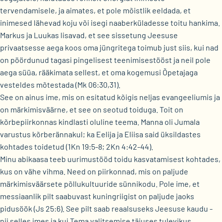
tervendamisele, ja aimates, et pole mõistlik eeldada, et
inimesed lähevad koju või isegi naaberküladesse toitu hankima.
Markus ja Luukas lisavad, et see sissetung Jeesuse
privaatsesse aega koos oma jüngritega toimub just siis, kui nad
on pöördunud tagasi pingelisest teenimisestööst ja neil pole
aega süüa, rääkimata sellest, et oma kogemusi Õpetajaga
vesteldes mõtestada (Mk 06:30,31).
See on ainus ime, mis on esitatud kõigis neljas evangeeliumis ja
on märkimisväärne, et see on seotud toiduga. Toit on
kõrbepiirkonnas kindlasti oluline teema. Manna oli Jumala
varustus kõrberännakul; ka Eelija ja Eliisa said üksildastes
kohtades toidetud (1Kn 19:5-8; 2Kn 4:42-44).
Minu abikaasa teeb uurimustööd toidu kasvatamisest kohtades,
kus on vähe vihma. Need on piirkonnad, mis on paljude
märkimisväärsete põllukultuuride sünnikodu. Pole ime, et
messiaanlik pilt saabuvast kuningriigist on paljude jaoks
pidusöök (Js 25:6). See pilt saab reaalsuseks Jeesuse kaudu -
nii selles imes ja kui Tema valitsemise täiuses tulevikus.