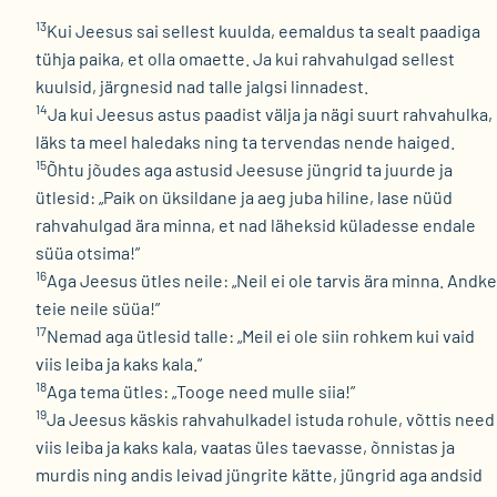
13
Kui Jeesus sai sellest kuulda, eemaldus ta sealt paadiga
tühja paika, et olla omaette. Ja kui rahvahulgad sellest
kuulsid, järgnesid nad talle jalgsi linnadest.
14
Ja kui Jeesus astus paadist välja ja nägi suurt rahvahulka,
läks ta meel haledaks ning ta tervendas nende haiged.
15
Õhtu jõudes aga astusid Jeesuse jüngrid ta juurde ja
ütlesid: „Paik on üksildane ja aeg juba hiline, lase nüüd
rahvahulgad ära minna, et nad läheksid küladesse endale
süüa otsima!”
16
Aga Jeesus ütles neile: „Neil ei ole tarvis ära minna. Andke
teie neile süüa!”
17
Nemad aga ütlesid talle: „Meil ei ole siin rohkem kui vaid
viis leiba ja kaks kala.”
18
Aga tema ütles: „Tooge need mulle siia!”
19
Ja Jeesus käskis rahvahulkadel istuda rohule, võttis need
viis leiba ja kaks kala, vaatas üles taevasse, õnnistas ja
murdis ning andis leivad jüngrite kätte, jüngrid aga andsid