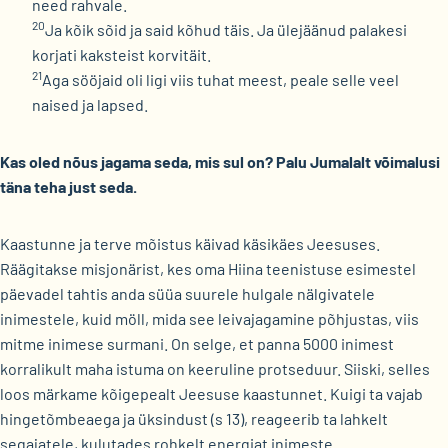
need rahvale.
20
Ja kõik sõid ja said kõhud täis. Ja ülejäänud palakesi
korjati kaksteist korvitäit.
21
Aga sööjaid oli ligi viis tuhat meest, peale selle veel
naised ja lapsed.
Kas oled nõus jagama seda, mis sul on? Palu Jumalalt võimalusi
täna teha just seda.
Kaastunne ja terve mõistus käivad käsikäes Jeesuses.
Räägitakse misjonärist, kes oma Hiina teenistuse esimestel
päevadel tahtis anda süüa suurele hulgale nälgivatele
inimestele, kuid möll, mida see leivajagamine põhjustas, viis
mitme inimese surmani. On selge, et panna 5000 inimest
korralikult maha istuma on keeruline protseduur. Siiski, selles
loos märkame kõigepealt Jeesuse kaastunnet. Kuigi ta vajab
hingetõmbeaega ja üksindust (s 13), reageerib ta lahkelt
segajatele, kulutades rohkelt energiat inimeste