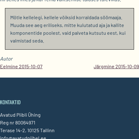
Mõtle kellelegi, kellele võiksid korraldada söömaaja.
Muuda see aeg eriliseks, mitte kulutatud aja ja kallite
komponentide poolest, vaid palveta kutsutu eest, kui
valmistad seda.
Autor
Eelmine 2015-10-07
Järgmine 2015-10-09
KONTAKTID
Avatud Piibli Ühing
Reg nr 80064971
Terase 14-2, 10125 Tallinn
info@avatudpiibel.ee