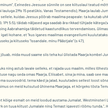
minum”. Eelnedes Jeesuse sünnile on see kiituslaul teatud mõt
i lauluga 2Ms 15 peatükis, Vanas Testamendis). Maarja laulab Jum
e sellele, kuidas Jeesus pöörab maailma peapeale: ta kukutab uh
6; 1Pt 5:5), täidab näljased aga saadab ära rikkad tühjade kätega (
eping Aabrahamiga täidetud kaastundlikus tervendamises, ülimas
igati kohane, et “kus iganes maailmas evangeeliumi kuulutatakse”
eks ja kiituseks “Issandale, minu Päästjale” (s 47).
e jõuab, mida muud saame siis teha kui ülistada Maarja kombel Ju
ks ning astub lavale selleks, et rajada uus maailm, milles lõhes
tuse nagu seda omas Maarja, Eliisabet, sina ja mina, saab see m
a suuvoodrid, tema käed ja jalad, kuulutades sellest loost sõna
aimus on meid kutsutud ühinema Maarjaga, et kõrgeks tõsta Tem
et kõige esmalt on meid loodud austama Jumalat. Westminsteri 
 on tuua kiitust Jumalale ning Temast igavesti rõõmu tunda.”. H