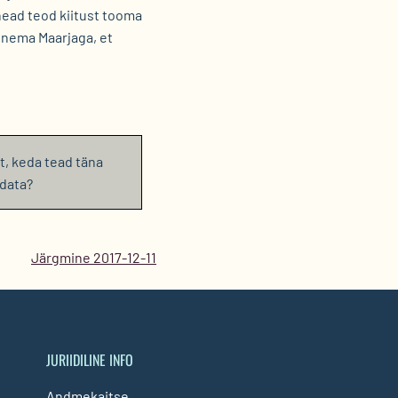
 head teod kiitust tooma
hinema Maarjaga, et
t, keda tead täna
idata?
Järgmine 2017-12-11
JURIIDILINE INFO
Andmekaitse