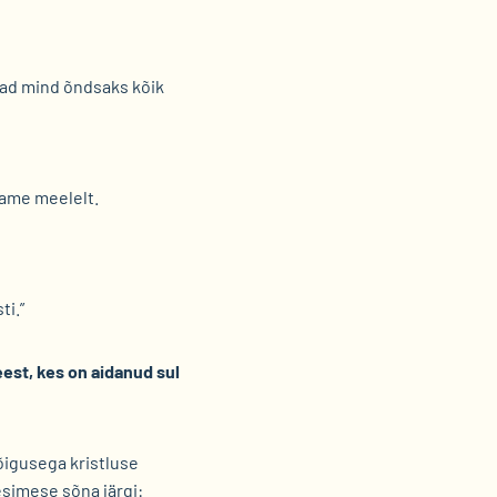
vad mind õndsaks kõik
dame meelelt.
ti.”
est, kes on aidanud sul
õigusega kristluse
 esimese sõna järgi: