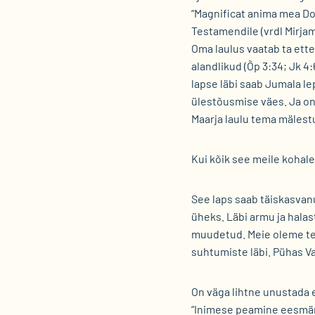
“Magnificat anima mea Do
Testamendile (vrdl Mirjam
Oma laulus vaatab ta ett
alandlikud (Õp 3:34; Jk 4:
lapse läbi saab Jumala l
ülestõusmise väes. Ja on 
Maarja laulu tema mälestus
Kui kõik see meile kohal
See laps saab täiskasvanu
üheks. Läbi armu ja halas
muudetud. Meie oleme tem
suhtumiste läbi. Pühas V
On väga lihtne unustada 
“Inimese peamine eesmärk