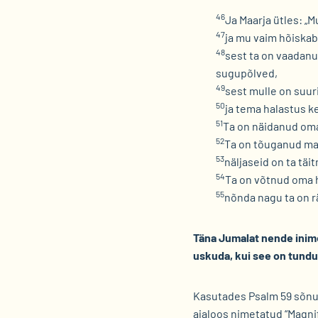
46
Ja Maarja ütles:
„M
47
ja mu vaim hõiskab
48
sest ta on vaadanu
sugupõlved,
49
sest mulle on suur
50
ja tema halastus k
51
Ta on näidanud oma
52
Ta on tõuganud mah
53
näljaseid on ta tä
54
Ta on võtnud oma h
55
nõnda nagu ta on r
Täna Jumalat nende inime
uskuda, kui see on tundun
Kasutades Psalm 59 sõnu,
ajaloos nimetatud “Magnif