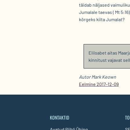
täidab näljased vaimuliku
Jumalale taevas ( Mt 5:16
kõrgeks kiita Jumalat?
Eliisabet aitas Maar
kinnitust vajavat sel
Autor Mark Keown
Eelmine 2017-12-09
KONTAKTID
TO
Avatud Piibli Ühing
SE