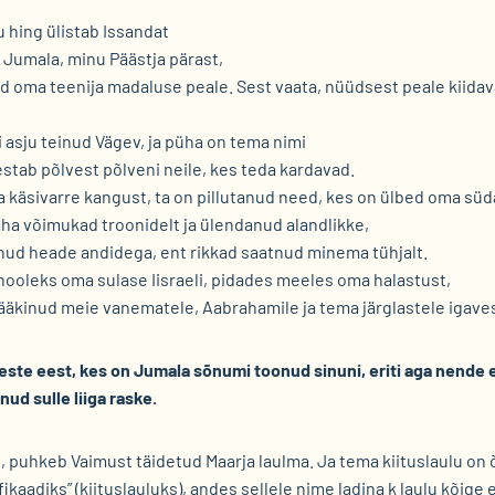
u hing ülistab Issandat
 Jumala, minu Päästja pärast,
d oma teenija madaluse peale. Sest vaata, nüüdsest peale kiida
i asju teinud Vägev, ja püha on tema nimi
estab põlvest põlveni neile, kes teda kardavad.
 käsivarre kangust, ta on pillutanud need, kes on ülbed oma sü
a võimukad troonidelt ja ülendanud alandlikke,
itnud heade andidega, ent rikkad saatnud minema tühjalt.
ooleks oma sulase Iisraeli, pidades meeles oma halastust,
ääkinud meie vanematele, Aabrahamile ja tema järglastele igaves
ste eest, kes on Jumala sõnumi toonud sinuni, eriti aga nende e
ud sulle liiga raske.
 puhkeb Vaimust täidetud Maarja laulma. Ja tema kiituslaulu on 
ikaadiks” (kiituslauluks), andes sellele nime ladina k laulu kõige