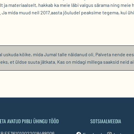
lt ja materiaalselt, hakkab ka meie läbi valgus särama ning meie
). Ja mida muud neil 2017.aasta jõuludel peaksime tegema, kui ü
jal uskuda kõike, mida Jumal talle näidanud oli. Palveta nende ees
leks, et üldse suuta jätkata. Kas on midagi millega saaksid neid a
ETA AVATUD PIIBLI ÜHINGU TÖÖD
SOTSIAALMEEDIA
B EE361010022018488006