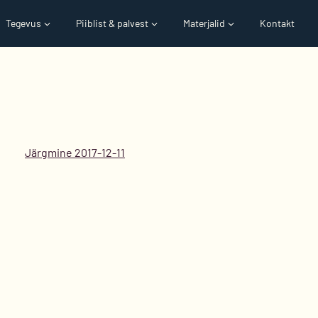
Tegevus
Piiblist & palvest
Materjalid
Kontakt
Järgmine 2017-12-11