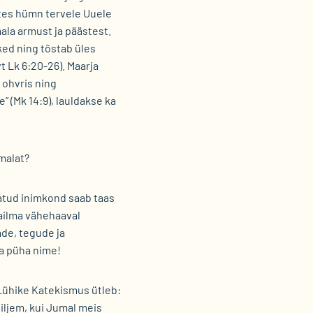
tes hümn tervele Uuele
ala armust ja päästest.
ked ning tõstab üles
vt Lk 6:20-26). Maarja
 ohvris ning
 (Mk 14:9), lauldakse ka
malat?
tatud inimkond saab taas
aailma vähehaaval
de, tegude ja
a püha nime!
Lühike Katekismus ütleb:
iljem, kui Jumal meis