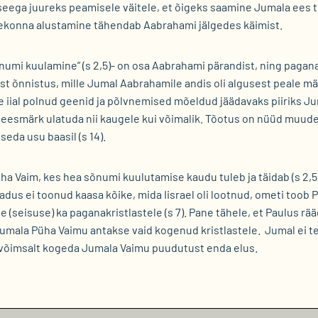
seega juureks peamisele väitele, et õigeks saamine Jumala ees t
teekonna alustamine tähendab Aabrahami jälgedes käimist.
umi kuulamine” (s 2,5)- on osa Aabrahami pärandist, ning pagan
t õnnistus, mille Jumal Aabrahamile andis oli algusest peale mää
itte iial polnud geenid ja põlvnemised mõeldud jäädavaks piiriks 
eesmärk ulatuda nii kaugele kui võimalik. Tõotus on nüüd muud
seda usu baasil (s 14).
a Vaim, kes hea sõnumi kuulutamise kaudu tuleb ja täidab (s 2,5) 
adus ei toonud kaasa kõike, mida Iisrael oli lootnud, ometi toob 
(seisuse) ka paganakristlastele (s 7). Pane tähele, et Paulus rä
 et Jumala Püha Vaimu antakse vaid kogenud kristlastele. Jumal ei 
ib võimsalt kogeda Jumala Vaimu puudutust enda elus.