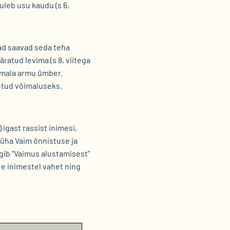
uleb usu kaudu (s 6,
ad saavad seda teha
ratud levima (s 8, viitega
Jumala armu ümber.
etud võimaluseks.
igast rassist inimesi,
Püha Vaim õnnistuse ja
ägib “Vaimus alustamisest”
tee inimestel vahet ning