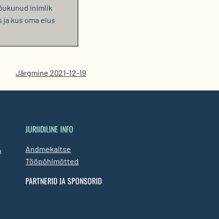
õukunud inimlik
s ja kus oma elus
Järgmine 2021-12-19
JURIIDILINE INFO
Andmekaitse
m
Tööpõhimõtted
PARTNERID JA SPONSORID