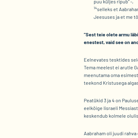
puu küljes ripub” -,
14
selleks et Aabraha
Jeesuses ja et me t
“Sest teie olete armu läb
enestest, vaid see on and
Eelnevates tesktides sel
Tema meelest ei arutle Ga
meenutama oma esimest ko
teekond Kristusega algas 
Peatükid 3 ja 4 on Paulu
eelkõige Iisraeli Messias
keskendub kolmele olulis
Aabraham oli juudi rahva 