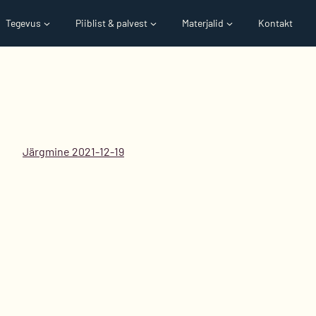
Tegevus
Piiblist & palvest
Materjalid
Kontakt
Järgmine 2021-12-19