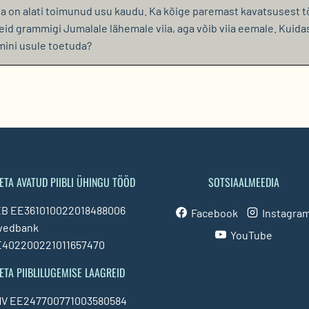
 on alati toimunud usu kaudu. Ka kõige paremast kavatsusest t
id grammigi Jumalale lähemale viia, aga võib viia eemale. Kuida
mini usule toetuda?
ETA AVATUD PIIBLI ÜHINGU TÖÖD
SOTSIAALMEEDIA
B EE361010022018488006
Facebook
Instagra
wedbank
YouTube
402200221011657470
ETA PIIBLILUGEMISE LAAGREID
V EE247700771003580584