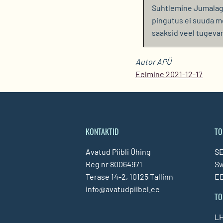
Suhtlemine Jumalaga
pingutus ei suuda me
saaksid veel tugeva
Autor APÜ
Eelmine 2021-12-17
KONTAKTID
TO
Avatud Piibli Ühing
SE
Reg nr 80064971
S
Terase 14-2, 10125 Tallinn
EE
info@avatudpiibel.ee
TO
LH