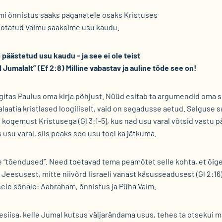
mi õnnistus saaks paganatele osaks Kristuses
õotatud Vaimu saaksime usu kaudu.
i päästetud usu kaudu - ja see ei ole teist
 Jumalalt” (Ef 2:8) Milline vabastav ja auline tõde see on!
gitas Paulus oma kirja põhjust. Nüüd esitab ta argumendid oma 
laatia kristlased loogiliselt, vaid on segadusse aetud. Selguse
gemust Kristusega (Gl 3:1-5), kus nad usu varal võtsid vastu 
usu varal, siis peaks see usu toel ka jätkuma.
se “tõendused”. Need toetavad tema peamõtet selle kohta, et õi
t Jeesusest, mitte niivõrd Iisraeli vanast käsusseadusest (Gl 2:1
ele sõnale: Aabraham, õnnistus ja Püha Vaim.
esiisa, kelle Jumal kutsus väljarändama usus, tehes ta otsekui m