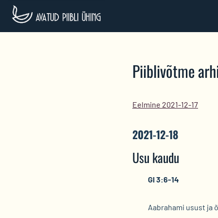
Skip
to
content
Piiblivõtme arhi
Eelmine 2021-12-17
2021-12-18
Usu kaudu
Gl 3:6-14
Aabrahami usust ja 