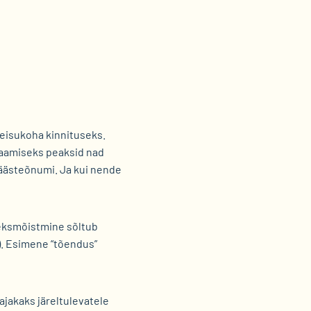
seisukoha kinnituseks.
 saamiseks peaksid nad
päästeõnumi. Ja kui nende
geksmõistmine sõltub
6). Esimene “tõendus”
ajakaks järeltulevatele