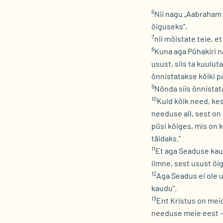
6
Nii nagu „Aabraham 
õiguseks”,
7
nii mõistate teie, 
8
Kuna aga Pühakiri n
usust, siis ta kuulu
õnnistatakse kõiki p
9
Nõnda siis õnnistat
10
Kuid kõik need, ke
needuse all, sest on 
püsi kõiges, mis on 
täidaks.”
11
Et aga Seaduse kau
ilmne, sest usust õi
12
Aga Seadus ei ole u
kaudu”.
13
Ent Kristus on meid
needuse meie eest - 