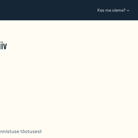
Kes me oleme?
iv
õnnistuse tõotusest