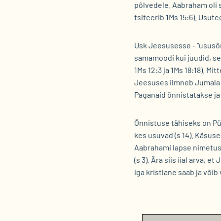
põlvedele. Aabraham oli 
tsiteerib 1Ms 15:6). Usu
Usk Jeesusesse - “ususõn
samamoodi kui juudid, ses
1Ms 12:3 ja 1Ms 18:18). M
Jeesuses ilmneb Jumala 
Paganaid õnnistatakse ja 
Õnnistuse tähiseks on Püh
kes usuvad (s 14). Käsuse
Aabrahami lapse nimetuse 
(s 3). Ära siis iial arva,
iga kristlane saab ja võ