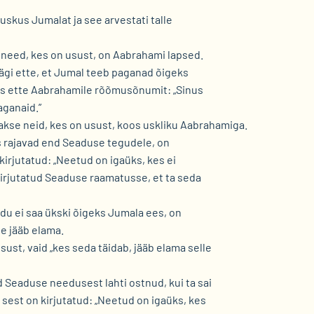
uskus Jumalat ja see arvestati talle
et need, kes on usust, on Aabrahami lapsed.
ägi ette, et Jumal teeb paganad õigeks
tas ette Aabrahamile rõõmusõnumit: „Sinus
aganaid.”
akse neid, kes on usust, koos uskliku Aabrahamiga.
s rajavad end Seaduse tegudele, on
kirjutatud: „Neetud on igaüks, kes ei
kirjutatud Seaduse raamatusse, et ta seda
du ei saa ükski õigeks Jumala ees, on
ge jääb elama.
sust, vaid „kes seda täidab, jääb elama selle
 Seaduse needusest lahti ostnud, kui ta sai
sest on kirjutatud: „Neetud on igaüks, kes